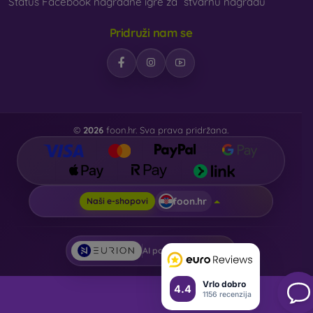
Status Facebook nagradne igre za “stvarnu nagradu”
Pridruži nam se
©
2026
foon.hr. Sva prava pridržana.
foon.hr
Naši e-shopovi
AI powered by
Eurion
Vrlo dobro
4.4
1156 recenzija