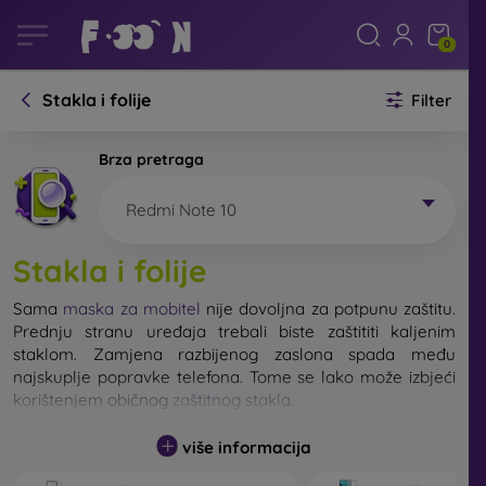
0
Stakla i folije
Filter
Brza pretraga
Redmi Note 10
Stakla i folije
Sama
maska za mobitel
nije dovoljna za potpunu zaštitu.
Prednju stranu uređaja trebali biste zaštititi kaljenim
staklom. Zamjena razbijenog zaslona spada među
najskuplje popravke telefona. Tome se lako može izbjeći
korištenjem običnog
zaštitnog stakla
.
više informacija
Nerazbijivo staklo za mobitel ne postoji, ali u većini
slučajeva zaslon ostane neoštećen prilikom pada. Ipak,