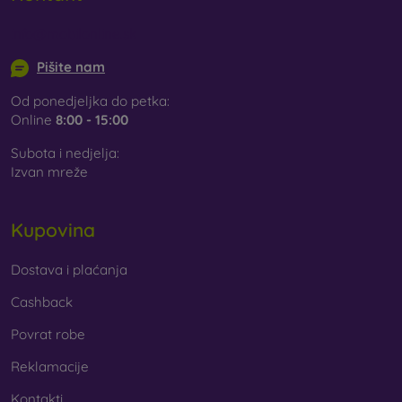
pronaći ćete široku ponudu različitih folija i kaljenih
stakala za mobitel.
info@mobilonline.sk
Pišite nam
Od ponedjeljka do petka:
Online
8:00 - 15:00
Subota i nedjelja:
Izvan mreže
Kupovina
Dostava i plaćanja
Cashback
Povrat robe
Reklamacije
Kontakti