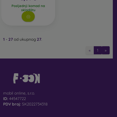
Posljednji komad na
skladištu
1
-
27
od ukupnog
27
.
«
1
»
mobil online, s.r.o.
ID:
44547722
PDV broj:
SK2022734318