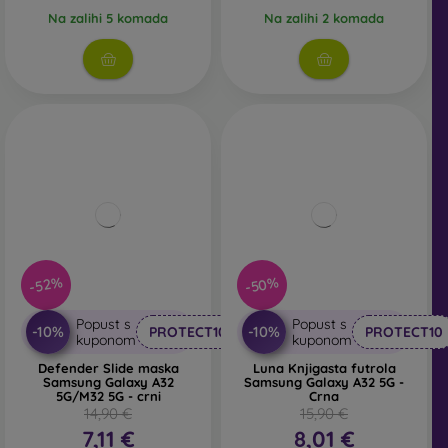
Na zalihi 5 komada
Na zalihi 2 komada
-50%
-52%
Popust s
Popust s
-10%
-10%
PROTECT10
PROTECT10
kuponom
kuponom
Defender Slide maska
Luna Knjigasta futrola
Samsung Galaxy A32
Samsung Galaxy A32 5G -
5G/M32 5G - crni
Crna
14,90 €
15,90 €
7,11 €
8,01 €