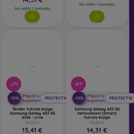
Na zalihi 1 komada
Na zalihi 1 komada
-21%
-10%
Popust s
Popust s
-10%
-10%
PROTECT10
PROTECT10
kuponom
kuponom
Tender futrola knjiga
Samsung Galaxy A32 5G
Samsung Galaxy A32 5G
tamnozeleni (Smart)
A326 - crna
futrola knjiga
16,90 €
15,90 €
13,41 €
14,31 €