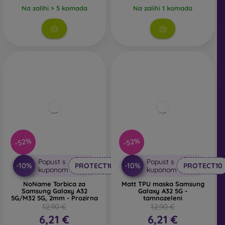
Na zalihi > 5 komada
Na zalihi 1 komada
-52%
-52%
Popust s
Popust s
-10%
-10%
PROTECT10
PROTECT10
kuponom
kuponom
NoName Torbica za
Matt TPU maska Samsung
Samsung Galaxy A32
Galaxy A32 5G -
5G/M32 5G, 2mm - Prozirna
tamnozeleni
12,90 €
12,90 €
6,21 €
6,21 €