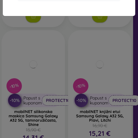
Na zalihi 2 komada
-10%
-10%
Popust s
Popust s
-10%
-10%
PROTECT10
PROTECT10
kuponom
kuponom
mobilNET silikonska
mobilNET knjižni etui
maskica Samsung Galaxy
Samsung Galaxy A32 5G,
A32 5G, tamnoružičasta,
Plavi, Litchi
Shine
16,90 €
15,90 €
15,21 €
14,31 €