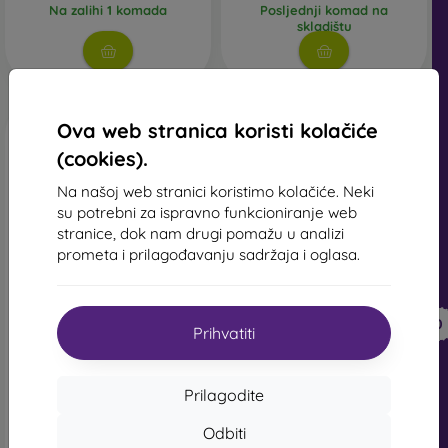
Na zalihi 1 komada
Posljednji komad na
skladištu
Ova web stranica koristi kolačiće
(cookies).
Na našoj web stranici koristimo kolačiće. Neki
su potrebni za ispravno funkcioniranje web
stranice, dok nam drugi pomažu u analizi
prometa i prilagođavanju sadržaja i oglasa.
-50%
-47%
Popust s
Kožna TPU maska
-10%
PROTECT10
Samsung Galaxy A32 5G
kuponom
Prihvatiti
A326 - crni
14,90 €
Tactical Field knjižni omot
Samsung Galaxy A32 A326
7,90 €
5G - crni
Prilagodite
15,90 €
Posljednji komad na
8,01 €
Odbiti
skladištu