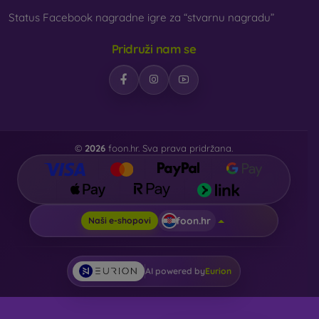
Status Facebook nagradne igre za “stvarnu nagradu”
Pridruži nam se
©
2026
foon.hr. Sva prava pridržana.
foon.hr
Naši e-shopovi
AI powered by
Eurion