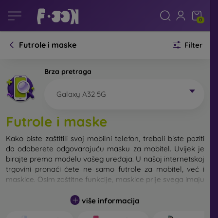
0
Futrole i maske
Filter
Brza pretraga
Galaxy A32 5G
Futrole i maske
Kako biste zaštitili svoj mobilni telefon, trebali biste paziti
da odaberete odgovarajuću masku za mobitel. Uvijek je
birajte prema modelu vašeg uređaja. U našoj internetskoj
trgovini pronaći ćete ne samo futrole za mobitel, već i
maskice. Osim zaštitne funkcije, maskice prije svega imaju
i dizajnersku funkciju.
više informacija
Maskicu za mobitel možemo također nazvati i stražnjom
maskom. Namijenjena je za zaštitu stražnjeg dijela