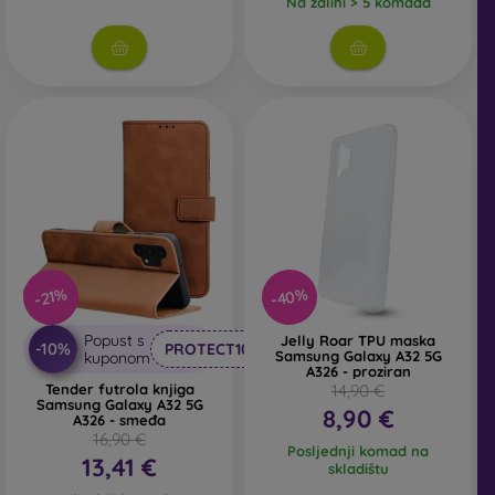
Na zalihi > 5 komada
U našoj internetskoj trgovini FOON pronaći ćete desetke
zanimljivih maskica za mobitel izrađenih od različitih
materijala. Dovoljno je samo odabrati onu pravu za sebe.
-40%
-21%
Popust s
Jelly Roar TPU maska
-10%
PROTECT10
Samsung Galaxy A32 5G
kuponom
A326 - proziran
Tender futrola knjiga
14,90 €
Samsung Galaxy A32 5G
8,90 €
A326 - smeđa
16,90 €
Posljednji komad na
13,41 €
skladištu