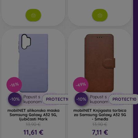
-49%
-16%
Popust s
Popust s
-10%
-10%
PROTECT10
PROTECT10
kuponom
kuponom
mobilNET silikonska maska
mobilNET Knjigasta torbica
Samsung Galaxy A32 5G,
za Samsung Galaxy A32 5G
ljubičasti Mark
- Smeđa
13,90 €
13,90 €
11,61 €
7,11 €