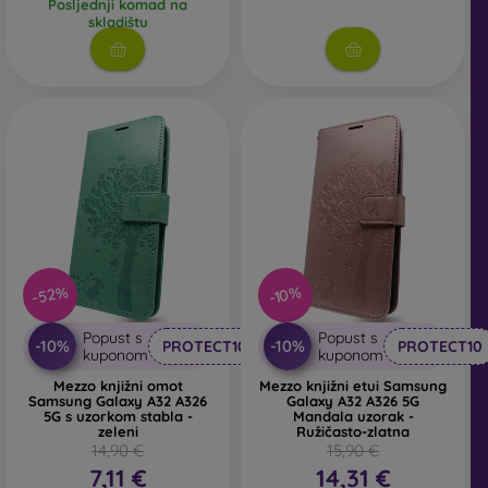
Posljednji komad na
skladištu
-52%
-10%
Popust s
Popust s
-10%
-10%
PROTECT10
PROTECT10
kuponom
kuponom
Mezzo knjižni omot
Mezzo knjižni etui Samsung
Samsung Galaxy A32 A326
Galaxy A32 A326 5G
5G s uzorkom stabla -
Mandala uzorak -
zeleni
Ružičasto-zlatna
14,90 €
15,90 €
7,11 €
14,31 €