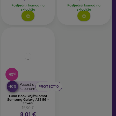
Posljednji komad na
Posljednji komad na
skladištu
skladištu
-50%
Popust s
-10%
PROTECT10
kuponom
Luna Book knjižni omot
Samsung Galaxy A32 5G -
crveni
15,90 €
8,01 €