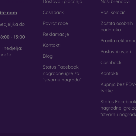
obilonline.sk
Dostava i plaćanja
Naši brendovi
Cashback
Vaši kolačići
šite nam
Povrat robe
Zaštita osobnih
titne folije za mobitel
edjeljka do
podataka
Reklamacije
e
8:00 - 15:00
Pravila reklamac
Kontakti
i nedjelja:
Poslovni uvjeti
ljenih stakala, za zaštitu telefona možete koristiti i
zaštitne fol
mreže
Blog
isoku razinu zaštite kao kaljeno staklo. Koriste se uglavnom
Cashback
na kaljenog stakla teža. Zahvaljujući svojoj maloj debljini,
Status Facebook
. U kombinaciji sa zaštitnom futrolom pružaju dovoljnu razinu za
nagradne igre za
Kontakti
“stvarnu nagradu”
zira odlučite li se za foliju ili neku vrstu zaštitnog stakl
Kupnja bez PDV-
og telefona. U našoj internetskoj trgovini
FOON
pronaći ćete šir
tvrtke
.
Status Faceboo
nagradne igre z
“stvarnu nagrad