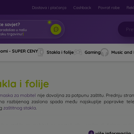
Dostava i plaćanja
Cashback
Povrat robe
Rek
e savjet?
brodošao u našu
tsku trgovinu!
|
aomi - SUPER CENY
Stakla i folije
Gaming
Music and
kla i folije
maska za mobitel
nije dovoljna za potpunu zaštitu. Prednju stranu
a razbijenog zaslona spada među najskuplje popravke tele
og
zaštitnog stakla
.
ijivo staklo za mobitel ne postoji, ali u većini slučajeva zas
g stakla ne treba podcjenjivati. Što je staklo kvalitetnije i otpornije
više informacija