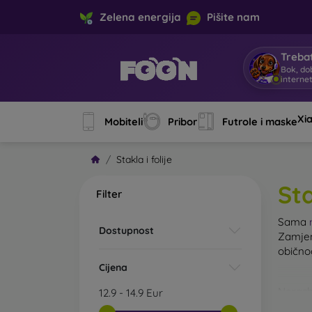
Zelena energija
Pišite nam
Trebat
Bok, do
interne
Xi
Mobiteli
Pribor
Futrole i maske
Stakla i folije
Sta
Filter
Sama
Dostupnost
Zamjen
običn
Cijena
Nerazb
12.9
-
14.9
Eur
kaljeno