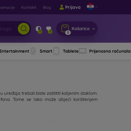
Prijava
lamacije
Kontakti
Blog
Košarica
0
0
0
 Entertainment
Smart
Tablete
Prijenosna računala
 uređaja trebali biste zaštititi kaljenim staklom.
fona. Tome se lako može izbjeći korištenjem
lon ostane neoštećen prilikom pada. Ipak, izbor
, to će bolje štititi uređaj. Na tržištu postoji više