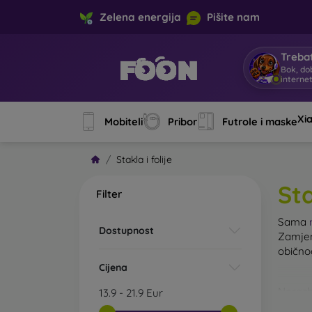
Zelena energija
Pišite nam
Trebat
Bok, do
interne
Xi
Mobiteli
Pribor
Futrole i maske
Stakla i folije
Sta
Filter
Sama
Dostupnost
Zamjen
običn
Cijena
Nerazb
13.9
-
21.9
Eur
kaljeno