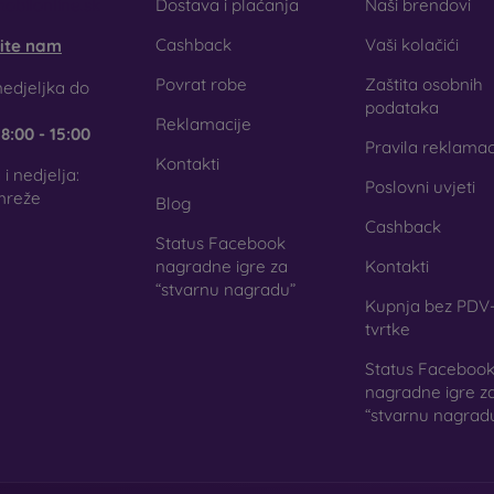
obilonline.sk
Dostava i plaćanja
Naši brendovi
Cashback
Vaši kolačići
šite nam
Povrat robe
Zaštita osobnih
titne folije za mobitel
edjeljka do
podataka
Reklamacije
e
8:00 - 15:00
Pravila reklamac
Kontakti
i nedjelja:
Poslovni uvjeti
ljenih stakala, za zaštitu telefona možete koristiti i
zaštitne fol
mreže
Blog
isoku razinu zaštite kao kaljeno staklo. Koriste se uglavnom
Cashback
na kaljenog stakla teža. Zahvaljujući svojoj maloj debljini,
Status Facebook
. U kombinaciji sa zaštitnom futrolom pružaju dovoljnu razinu za
nagradne igre za
Kontakti
“stvarnu nagradu”
zira odlučite li se za foliju ili neku vrstu zaštitnog stakl
Kupnja bez PDV-
og telefona. U našoj internetskoj trgovini
FOON
pronaći ćete šir
tvrtke
.
Status Faceboo
nagradne igre z
“stvarnu nagrad