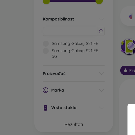
vrsta k
Kompatibilnost
Koj
Samsung Galaxy S21 FE
Samsung Galaxy S21 FE
5G
Klasič
zaštitn
Pr
prianja
Proizvođač
kao uni
Zaštit
Marka
zaslon
dvije 
Vrsta stakla
odabir 
Zaštit
Rezultati
zaslon
mogle 