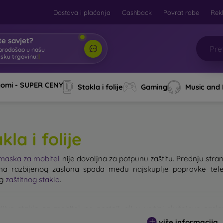
Dostava i plaćanja
Cashback
Povrat robe
Rek
e savjet?
brodošao u našu
tsku trgovinu!
|
aomi - SUPER CENY
Stakla i folije
Gaming
Music and
kla i folije
maska za mobitel
nije dovoljna za potpunu zaštitu. Prednju stranu
a razbijenog zaslona spada među najskuplje popravke tele
og
zaštitnog stakla
.
ijivo staklo za mobitel ne postoji, ali u većini slučajeva zas
g stakla ne treba podcjenjivati. Što je staklo kvalitetnije i otpornije
više informacija