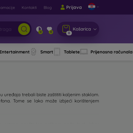
Prijava
lamacije
Kontakti
Blog
Košarica
0
0
0
 Entertainment
Smart
Tablete
Prijenosna računala
 uređaja trebali biste zaštititi kaljenim staklom.
fona. Tome se lako može izbjeći korištenjem
lon ostane neoštećen prilikom pada. Ipak, izbor
, to će bolje štititi uređaj. Na tržištu postoji više