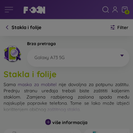
0
Stakla i folije
Filter
Brza pretraga
Galaxy A73 5G
Stakla i folije
Sama
maska za mobitel
nije dovoljna za potpunu zaštitu.
Prednju stranu uređaja trebali biste zaštititi kaljenim
staklom. Zamjena razbijenog zaslona spada među
najskuplje popravke telefona. Tome se lako može izbjeći
korištenjem običnog
zaštitnog stakla
.
više informacija
Nerazbijivo staklo za mobitel ne postoji, ali u većini slučajeva
zaslon ostane neoštećen prilikom pada. Ipak, izbor kaljenog