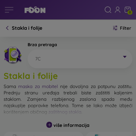
0
Stakla i folije
Filter
Brza pretraga
7C
Stakla i folije
Sama
maska za mobitel
nije dovoljna za potpunu zaštitu.
Prednju stranu uređaja trebali biste zaštititi kaljenim
staklom. Zamjena razbijenog zaslona spada među
najskuplje popravke telefona. Tome se lako može izbjeći
korištenjem običnog
zaštitnog stakla
.
više informacija
Nerazbijivo staklo za mobitel ne postoji, ali u većini slučajeva
zaslon ostane neoštećen prilikom pada. Ipak, izbor kaljenog