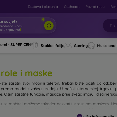
Dostava i plaćanja
Cashback
Povrat robe
Rek
e savjet?
brodošao u našu
tsku trgovinu!
|
aomi - SUPER CENY
Stakla i folije
Gaming
Music and
trole i maske
iste zaštitili svoj mobilni telefon, trebali biste paziti da od
e prema modelu vašeg uređaja. U našoj internetskoj trgovini 
. Osim zaštitne funkcije, maskice prije svega imaju i dizajnersku
u za mobitel možemo također nazvati i stražnjom maskom. Namije
e maskice za mobitel razlikuju se ponajprije po debljini i materi
više informacija