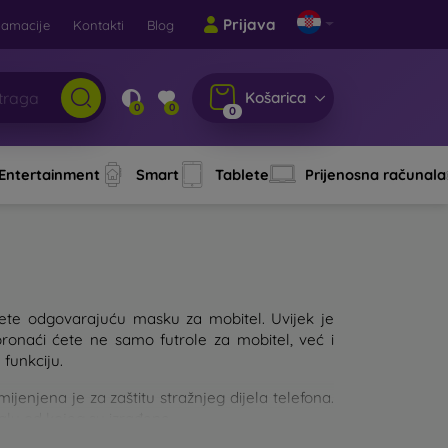
Prijava
lamacije
Kontakti
Blog
Košarica
0
0
0
 Entertainment
Smart
Tablete
Prijenosna računala
aberete odgovarajuću masku za mobitel. Uvijek je
pronaći ćete ne samo futrole za mobitel, već i
 funkciju.
njena je za zaštitu stražnjeg dijela telefona.
jalu od kojeg su izrađene.