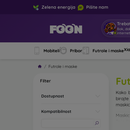
Zelena energija
Pišite nam
Trebat
Bok, do
interne
Xi
Mobiteli
Pribor
Futrole i maske
Futrole i maske
Fu
Filter
Kako b
Dostupnost
birajt
maskice
Kompatibilnost
Maskic
Pojedin