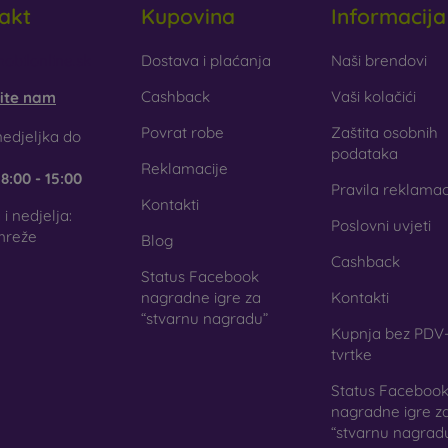
akt
Kupovina
Informacija
aklo
– staklo se koristi samo kao dodatak maskicama. Daje im z
aklena maskica može puknuti.
obilonline.sk
Dostava i plaćanja
Naši brendovi
Cashback
Vaši kolačići
šite nam
ciklirani materijali
– kompostabilne maskice za mobitel izrađuju
gu 100 % razgraditi. Briga za okoliš danas je izuzetno važna.
Povrat robe
Zaštita osobnih
edjeljka do
podataka
Reklamacije
e
8:00 - 15:00
j internetskoj trgovini FOON pronaći ćete desetke zanimljiv
Pravila reklamac
jala. Dovoljno je samo odabrati onu pravu za sebe.
Kontakti
i nedjelja:
Poslovni uvjeti
mreže
Blog
Cashback
Status Facebook
nagradne igre za
Kontakti
“stvarnu nagradu”
Kupnja bez PDV-
tvrtke
Status Faceboo
nagradne igre z
“stvarnu nagrad