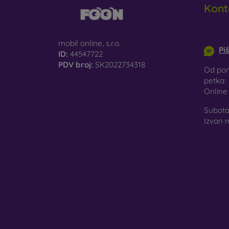
Kont
St
st
info@m
mobil online, s.r.o.
Pi
Re
ID:
44547722
mo
PDV broj:
SK2022734318
Od pon
petka:
Onlin
U našo
materi
Subota 
Izvan 