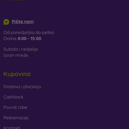
pronaći ćete široku ponudu različitih folija i kaljenih
stakala za mobitel.
info@mobilonline.sk
Pišite nam
Od ponedjeljka do petka:
Online
8:00 - 15:00
Subota i nedjelja:
Izvan mreže
Kupovina
Dostava i plaćanja
Cashback
Povrat robe
Reklamacije
Kontakti