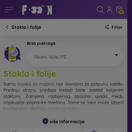
0
Stakla i folije
Filter
Brza pretraga
Redmi Note 11S
Stakla i folije
Sama
maska za mobitel
nije dovoljna za potpunu zaštitu.
Prednju stranu uređaja trebali biste zaštititi kaljenim
staklom. Zamjena razbijenog zaslona spada među
najskuplje popravke telefona. Tome se lako može izbjeći
korištenjem običnog
zaštitnog stakla
.
više informacija
Nerazbijivo staklo za mobitel ne postoji, ali u većini
slučajeva zaslon ostane neoštećen prilikom pada. Ipak,