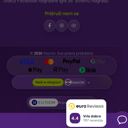
Status Facebook nagradne igre za “stvarnu nagradu”
Pridruži nam se
©
2026
foon.hr. Sva prava pridržana.
foon.hr
Naši e-shopovi
AI powered by
Eurion
Vrlo dobro
4.4
1157 recenzija