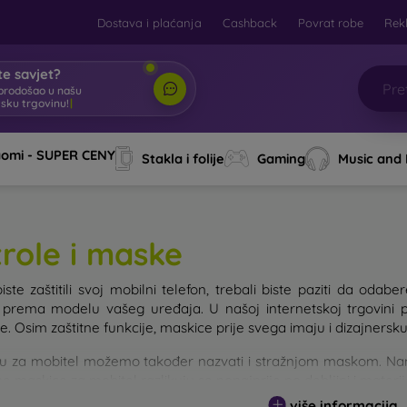
Dostava i plaćanja
Cashback
Povrat robe
Rek
e savjet?
brodošao u našu
tsku trgovinu!
|
aomi - SUPER CENY
Stakla i folije
Gaming
Music and
trole i maske
iste zaštitili svoj mobilni telefon, trebali biste paziti da od
e prema modelu vašeg uređaja. U našoj internetskoj trgovini 
. Osim zaštitne funkcije, maskice prije svega imaju i dizajnersku
u za mobitel možemo također nazvati i stražnjom maskom. Namije
e maskice za mobitel razlikuju se ponajprije po debljini i materi
više informacija