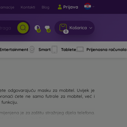
Prijava
lamacije
Kontakti
Blog
Košarica
0
0
0
 Entertainment
Smart
Tablete
Prijenosna računala
aberete odgovarajuću masku za mobitel. Uvijek je
pronaći ćete ne samo futrole za mobitel, već i
 funkciju.
njena je za zaštitu stražnjeg dijela telefona.
jalu od kojeg su izrađene.