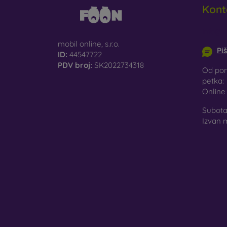
Kont
info@m
mobil online, s.r.o.
Pi
ID:
44547722
PDV broj:
SK2022734318
Od pon
petka:
Onlin
Subota 
Izvan 