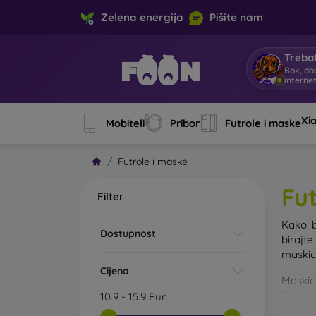
Zelena energija
Pišite nam
Trebat
Bok, do
interne
Xi
Mobiteli
Pribor
Futrole i maske
Futrole i maske
Fu
Filter
Kako b
Dostupnost
birajt
maskice
Cijena
Maskic
Pojedin
10.9
-
15.9
Eur