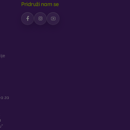
Pridruži nam se
ije
a za
k
a
u”