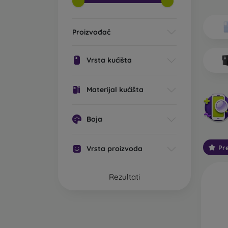
Koje v
Os
Proizvođač
im
0,
li
Vrsta kućišta
st
pr
Materijal kućišta
St
mo
Ta
Boja
za
Pr
Vrsta proizvoda
Ot
Ta
is
Rezultati
Na
Ou
ko
pa