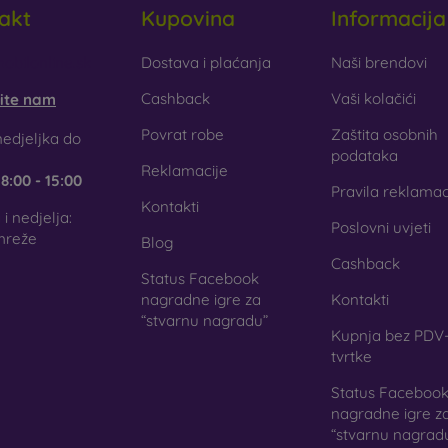
akt
Kupovina
Informacija
obilonline.sk
Dostava i plaćanja
Naši brendovi
Cashback
Vaši kolačići
šite nam
Povrat robe
Zaštita osobnih
edjeljka do
podataka
Reklamacije
e
8:00 - 15:00
Pravila reklamac
Kontakti
i nedjelja:
Poslovni uvjeti
mreže
Blog
Cashback
Status Facebook
nagradne igre za
Kontakti
“stvarnu nagradu”
Kupnja bez PDV-
tvrtke
Status Faceboo
nagradne igre z
“stvarnu nagrad