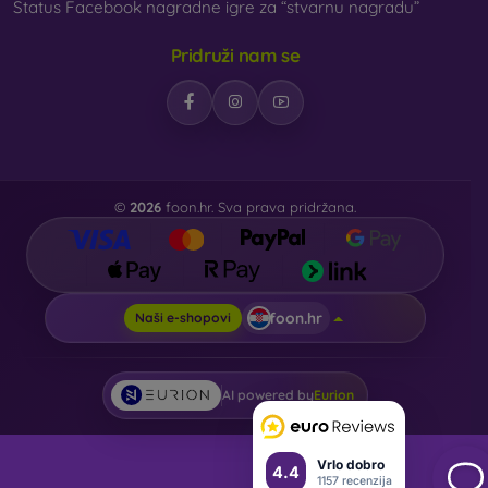
Status Facebook nagradne igre za “stvarnu nagradu”
Pridruži nam se
©
2026
foon.hr. Sva prava pridržana.
foon.hr
Naši e-shopovi
AI powered by
Eurion
Vrlo dobro
4.4
1157 recenzija