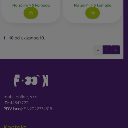
Na zalihi > 5 komada
Na zalihi > 5 komada
1
-
10
od ukupnog
10
.
«
1
»
mobil online, s.r.o.
ID:
44547722
PDV broj:
SK2022734318
Kontakt