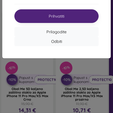
Na zalihi 3 komada
pronaći ćete široku ponudu različitih folija i kaljenih
stakala za mobitel.
Prihvatiti
Prilagodite
Odbiti
-10%
-10%
Popust s
Popust s
-10%
-10%
PROTECT10
PROTECT10
kuponom
kuponom
Obal:Me 5D kaljeno
Obal:Me 2,5D kaljeno
zaštitno staklo za Apple
zaštitno staklo za Apple
iPhone 11 Pro Max/XS Max
iPhone 11 Pro Max/XS Max
Crno
prozirno
15,90 €
11,90 €
14,31 €
10,71 €