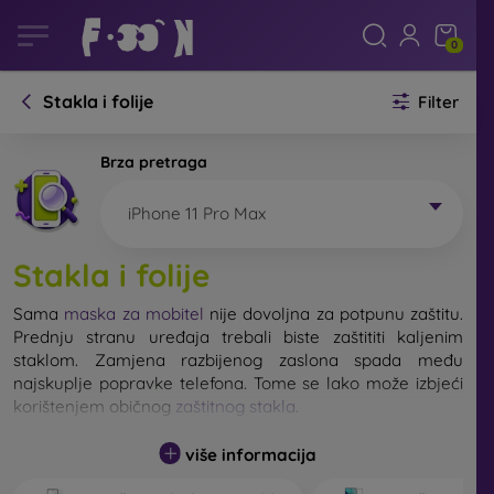
0
Stakla i folije
Filter
Brza pretraga
iPhone 11 Pro Max
Stakla i folije
Sama
maska za mobitel
nije dovoljna za potpunu zaštitu.
Prednju stranu uređaja trebali biste zaštititi kaljenim
staklom. Zamjena razbijenog zaslona spada među
najskuplje popravke telefona. Tome se lako može izbjeći
korištenjem običnog
zaštitnog stakla
.
više informacija
Nerazbijivo staklo za mobitel ne postoji, ali u većini
slučajeva zaslon ostane neoštećen prilikom pada. Ipak,