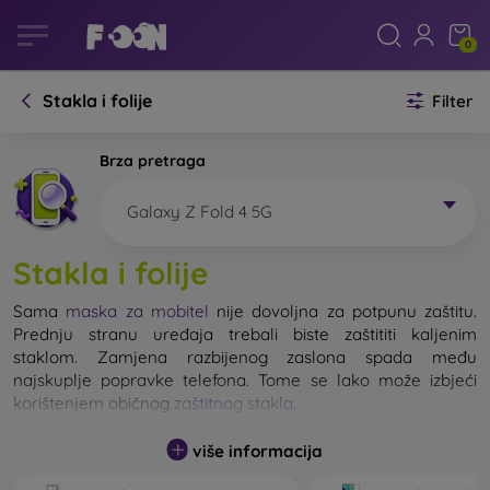
0
Stakla i folije
Filter
Brza pretraga
Galaxy Z Fold 4 5G
Stakla i folije
Sama
maska za mobitel
nije dovoljna za potpunu zaštitu.
Prednju stranu uređaja trebali biste zaštititi kaljenim
staklom. Zamjena razbijenog zaslona spada među
najskuplje popravke telefona. Tome se lako može izbjeći
korištenjem običnog
zaštitnog stakla
.
više informacija
Nerazbijivo staklo za mobitel ne postoji, ali u većini slučajeva
zaslon ostane neoštećen prilikom pada. Ipak, izbor kaljenog