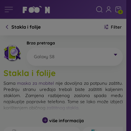
0
Stakla i folije
Filter
Brza pretraga
Galaxy S8
Stakla i folije
Sama
maska za mobitel
nije dovoljna za potpunu zaštitu.
Prednju stranu uređaja trebali biste zaštititi kaljenim
staklom. Zamjena razbijenog zaslona spada među
najskuplje popravke telefona. Tome se lako može izbjeći
korištenjem običnog
zaštitnog stakla
.
više informacija
Nerazbijivo staklo za mobitel ne postoji, ali u većini
slučajeva zaslon ostane neoštećen prilikom pada. Ipak,