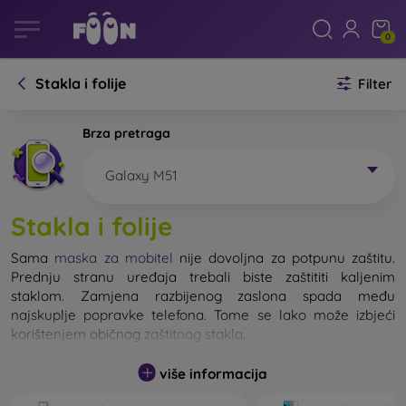
0
Stakla i folije
Filter
Brza pretraga
Galaxy M51
Stakla i folije
Sama
maska za mobitel
nije dovoljna za potpunu zaštitu.
Prednju stranu uređaja trebali biste zaštititi kaljenim
staklom. Zamjena razbijenog zaslona spada među
najskuplje popravke telefona. Tome se lako može izbjeći
korištenjem običnog
zaštitnog stakla
.
više informacija
Nerazbijivo staklo za mobitel ne postoji, ali u većini slučajeva
zaslon ostane neoštećen prilikom pada. Ipak, izbor kaljenog