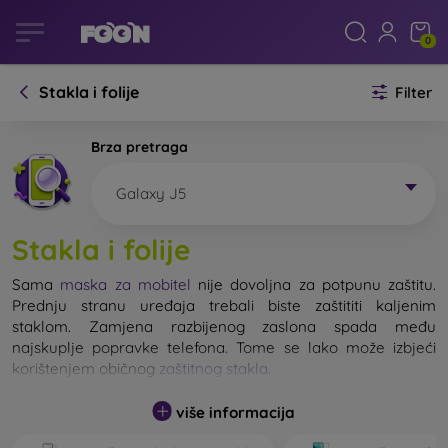
0
Stakla i folije
Filter
Brza pretraga
Galaxy J5
Stakla i folije
Sama
maska za mobitel
nije dovoljna za potpunu zaštitu.
Prednju stranu uređaja trebali biste zaštititi kaljenim
staklom. Zamjena razbijenog zaslona spada među
najskuplje popravke telefona. Tome se lako može izbjeći
korištenjem običnog
zaštitnog stakla
.
više informacija
Nerazbijivo staklo za mobitel ne postoji, ali u većini slučajeva
zaslon ostane neoštećen prilikom pada. Ipak, izbor kaljenog