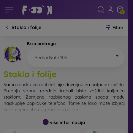
0
Stakla i folije
Filter
Brza pretraga
Redmi Note 10S
Stakla i folije
Sama
maska za mobitel
nije dovoljna za potpunu zaštitu.
Prednju stranu uređaja trebali biste zaštititi kaljenim
staklom. Zamjena razbijenog zaslona spada među
najskuplje popravke telefona. Tome se lako može izbjeći
korištenjem običnog
zaštitnog stakla
.
više informacija
Nerazbijivo staklo za mobitel ne postoji, ali u većini
slučajeva zaslon ostane neoštećen prilikom pada. Ipak,