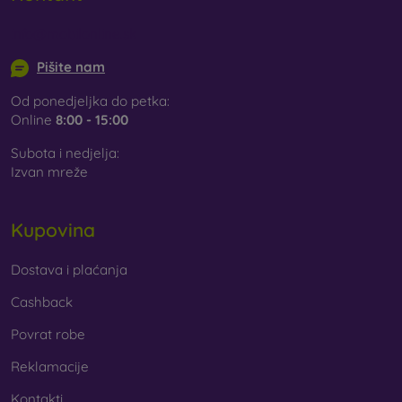
pronaći ćete široku ponudu različitih folija i kaljenih
stakala za mobitel.
info@mobilonline.sk
Pišite nam
Od ponedjeljka do petka:
Online
8:00 - 15:00
Subota i nedjelja:
Izvan mreže
Kupovina
Dostava i plaćanja
Cashback
Povrat robe
Reklamacije
Kontakti