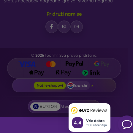
Status Facebook nagradne igre za “stvarnu nagradu”
Pridruži nam se
©
2026
foon.hr. Sva prava pridržana.
foon.hr
Naši e-shopovi
AI powered by
Eurion
Vrlo dobro
4.4
1156 recenzija