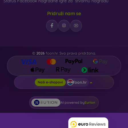
Status Facebook nagradne igre za “stvarnu nagradu”
Pridruži nam se
©
2026
foon.hr. Sva prava pridržana.
foon.hr
Naši e-shopovi
AI powered by
Eurion