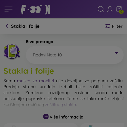
0
Stakla i folije
Filter
Brza pretraga
Redmi Note 10
Stakla i folije
Sama
maska za mobitel
nije dovoljna za potpunu zaštitu.
Prednju stranu uređaja trebali biste zaštititi kaljenim
staklom. Zamjena razbijenog zaslona spada među
najskuplje popravke telefona. Tome se lako može izbjeći
korištenjem običnog
zaštitnog stakla
.
više informacija
Nerazbijivo staklo za mobitel ne postoji, ali u većini slučajeva
zaslon ostane neoštećen prilikom pada. Ipak, izbor kaljenog