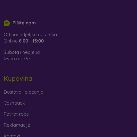
pronaći ćete široku ponudu različitih folija i kaljenih stakala
za mobitel.
info@mobilonline.sk
Pišite nam
Od ponedjeljka do petka:
Online
8:00 - 15:00
Subota i nedjelja:
Izvan mreže
Kupovina
Dostava i plaćanja
Cashback
Povrat robe
Reklamacije
Kontakti