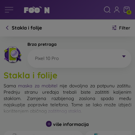
0
Stakla i folije
Filter
Brza pretraga
Pixel 10 Pro
Stakla i folije
Sama
maska za mobitel
nije dovoljna za potpunu zaštitu.
Prednju stranu uređaja trebali biste zaštititi kaljenim
staklom. Zamjena razbijenog zaslona spada među
najskuplje popravke telefona. Tome se lako može izbjeći
korištenjem običnog
zaštitnog stakla
.
više informacija
Nerazbijivo staklo za mobitel ne postoji, ali u većini slučajeva
zaslon ostane neoštećen prilikom pada. Ipak, izbor kaljenog