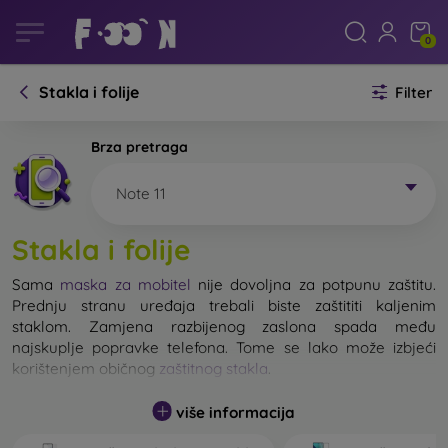
0
Stakla i folije
Filter
Brza pretraga
Note 11
Stakla i folije
Sama
maska za mobitel
nije dovoljna za potpunu zaštitu.
Prednju stranu uređaja trebali biste zaštititi kaljenim
staklom. Zamjena razbijenog zaslona spada među
najskuplje popravke telefona. Tome se lako može izbjeći
korištenjem običnog
zaštitnog stakla
.
više informacija
Nerazbijivo staklo za mobitel ne postoji, ali u većini slučajeva
zaslon ostane neoštećen prilikom pada. Ipak, izbor kaljenog