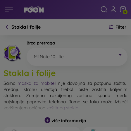
0
Stakla i folije
Filter
Brza pretraga
Mi Note 10 Lite
Stakla i folije
Sama
maska za mobitel
nije dovoljna za potpunu zaštitu.
Prednju stranu uređaja trebali biste zaštititi kaljenim
staklom. Zamjena razbijenog zaslona spada među
najskuplje popravke telefona. Tome se lako može izbjeći
korištenjem običnog
zaštitnog stakla
.
više informacija
Nerazbijivo staklo za mobitel ne postoji, ali u većini slučajeva
zaslon ostane neoštećen prilikom pada. Ipak, izbor kaljenog