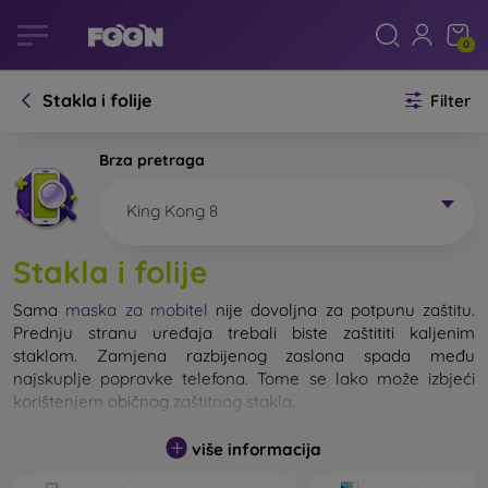
0
Stakla i folije
Filter
Brza pretraga
King Kong 8
Stakla i folije
Sama
maska za mobitel
nije dovoljna za potpunu zaštitu.
Prednju stranu uređaja trebali biste zaštititi kaljenim
staklom. Zamjena razbijenog zaslona spada među
najskuplje popravke telefona. Tome se lako može izbjeći
korištenjem običnog
zaštitnog stakla
.
više informacija
Nerazbijivo staklo za mobitel ne postoji, ali u većini slučajeva
zaslon ostane neoštećen prilikom pada. Ipak, izbor kaljenog