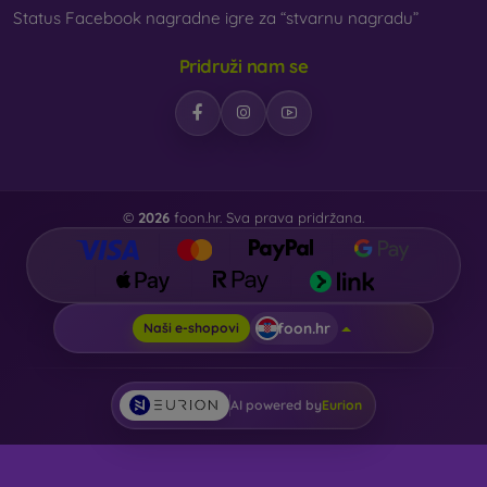
Status Facebook nagradne igre za “stvarnu nagradu”
Pridruži nam se
©
2026
foon.hr. Sva prava pridržana.
foon.hr
Naši e-shopovi
AI powered by
Eurion