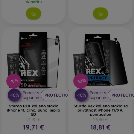
skladištu
-30%
-10%
Popust s
Popust s
-10%
-10%
PROTECT10
PROTECT1
kuponom
kuponom
Sturdo REX kaljeno staklo
Sturdo Rex kaljeno staklo za
iPhone 11, crno, puno ljepilo
privatnost iPhone 11/XR,
5D
puni zaslon
21,90 €
26,90 €
19,71 €
18,81 €