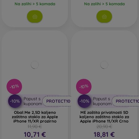
Na zalihi > 5 komada
Na zalihi > 5 komada
-10%
-10%
Popust s
Popust s
-10%
-10%
PROTECT10
PROTECT1
kuponom
kuponom
Obal:Me 2,5D kaljeno
ME zaštita privatnosti 5D
zaštitno staklo za Apple
kaljeno zaštitno staklo za
iPhone 11/XR prozirno
Apple iPhone 11/XR Crno
11,90 €
20,90 €
10,71 €
18,81 €