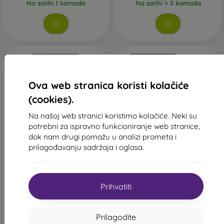
Na zalihi 1 komada
Na zalihi > 5 komada
Ova web stranica koristi kolačiće
(cookies).
Na našoj web stranici koristimo kolačiće. Neki su
potrebni za ispravno funkcioniranje web stranice,
-30%
-26%
dok nam drugi pomažu u analizi prometa i
prilagođavanju sadržaja i oglasa.
Popust s
Popust s
-10%
-10%
PROTECT10
PROTECT1
kuponom
kuponom
Sturdo Rex Kaljeno staklo
Kaljeno staklo Full Face +
za iPhone XR/11, Full Face -
zaštita kamere iPhone 11,
Prihvatiti
Crna
Sturdo Rex - Crno
21,90 €
26,90 €
16,11 €
18,81 €
Prilagodite