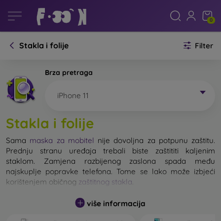
0
Stakla i folije
Filter
Brza pretraga
iPhone 11
Stakla i folije
Sama
maska za mobitel
nije dovoljna za potpunu zaštitu.
Prednju stranu uređaja trebali biste zaštititi kaljenim
staklom. Zamjena razbijenog zaslona spada među
najskuplje popravke telefona. Tome se lako može izbjeći
korištenjem običnog
zaštitnog stakla
.
više informacija
Nerazbijivo staklo za mobitel ne postoji, ali u većini slučajeva
zaslon ostane neoštećen prilikom pada. Ipak, izbor kaljenog