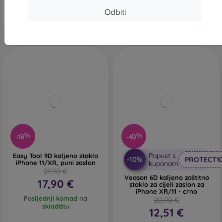
Na zalihi > 5 komada
Posljednji komad na
Odbiti
skladištu
-40%
-18%
Popust s
Easy Tool 9D kaljeno staklo
-10%
PROTECT1
iPhone 11/XR, puni zaslon
kuponom
21,90 €
Veason 6D kaljeno zaštitno
17,90 €
staklo za cijeli zaslon za
iPhone XR/11 - crno
Posljednji komad na
20,90 €
skladištu
12,51 €