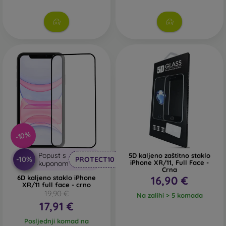
pronaći ćete široku ponudu različitih folija i kaljenih stakala
za mobitel.
-10%
Popust s
5D kaljeno zaštitno staklo
-10%
PROTECT10
iPhone XR/11, Full Face -
kuponom
Crna
6D kaljeno staklo iPhone
16,90 €
XR/11 full face - crno
19,90 €
Na zalihi > 5 komada
17,91 €
Posljednji komad na