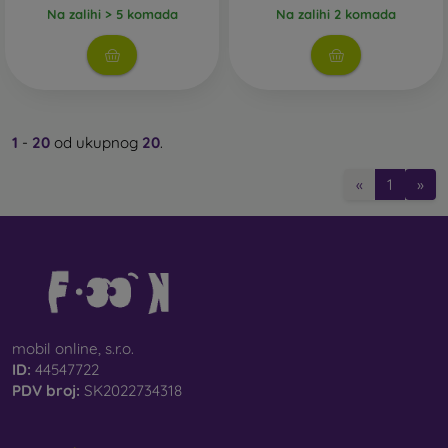
Na zalihi > 5 komada
Na zalihi 2 komada
1
-
20
od ukupnog
20
.
«
1
»
mobil online, s.r.o.
ID:
44547722
PDV broj:
SK2022734318