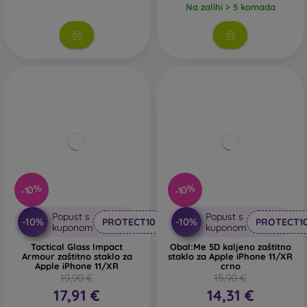
Na zalihi > 5 komada
-10%
-10%
Popust s
Popust s
-10%
-10%
PROTECT10
PROTECT1
kuponom
kuponom
Tactical Glass Impact
Obal:Me 5D kaljeno zaštitno
Armour zaštitno staklo za
staklo za Apple iPhone 11/XR
Apple iPhone 11/XR
crno
19,90 €
15,90 €
17,91 €
14,31 €