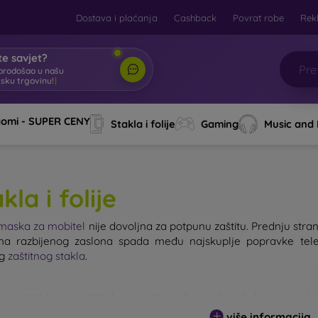
Dostava i plaćanja
Cashback
Povrat robe
Rek
e savjet?
brodošao u našu
tsku trgovinu!
|
aomi - SUPER CENY
Stakla i folije
Gaming
Music and
kla i folije
maska za mobitel
nije dovoljna za potpunu zaštitu. Prednju stranu
a razbijenog zaslona spada među najskuplje popravke tele
og
zaštitnog stakla
.
ijivo staklo za mobitel ne postoji, ali u većini slučajeva zas
g stakla ne treba podcjenjivati. Što je staklo kvalitetnije i otpornije
više informacija