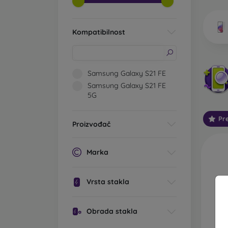
vrsta k
Kompatibilnost
Koj
Samsung Galaxy S21 FE
Samsung Galaxy S21 FE
5G
Klasič
zaštitn
Pr
prianja
Proizvođač
kao uni
Zaštit
Marka
zaslon
dvije 
Vrsta stakla
odabir 
Zaštit
Obrada stakla
zaslon
mogle 