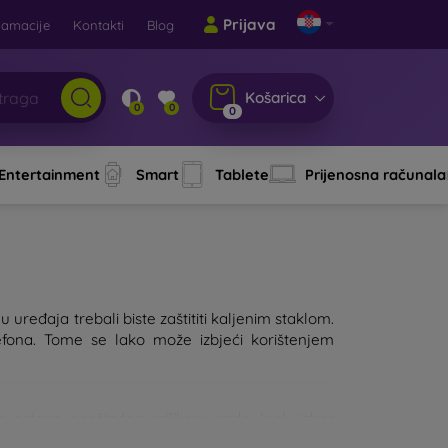
Prijava
lamacije
Kontakti
Blog
Košarica
0
0
0
 Entertainment
Smart
Tablete
Prijenosna računala
 uređaja trebali biste zaštititi kaljenim staklom.
fona. Tome se lako može izbjeći korištenjem
lon ostane neoštećen prilikom pada. Ipak, izbor
, to će bolje štititi uređaj. Na tržištu postoji više