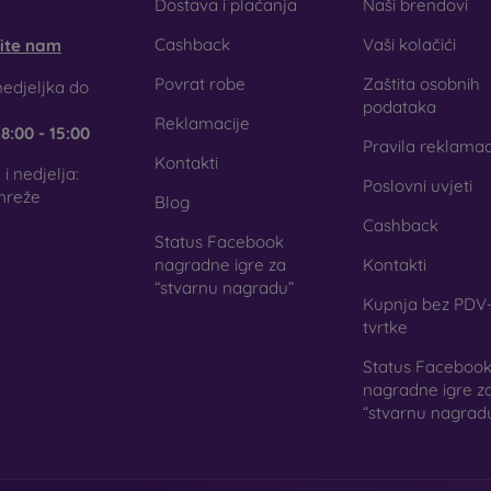
obilonline.sk
Dostava i plaćanja
Naši brendovi
Cashback
Vaši kolačići
šite nam
Povrat robe
Zaštita osobnih
titne folije za mobitel
edjeljka do
podataka
Reklamacije
e
8:00 - 15:00
Pravila reklamac
Kontakti
i nedjelja:
Poslovni uvjeti
ljenih stakala, za zaštitu telefona možete koristiti i
zaštitne fol
mreže
Blog
isoku razinu zaštite kao kaljeno staklo. Koriste se uglavnom
Cashback
na kaljenog stakla teža. Zahvaljujući svojoj maloj debljini,
Status Facebook
. U kombinaciji sa zaštitnom futrolom pružaju dovoljnu razinu za
nagradne igre za
Kontakti
“stvarnu nagradu”
zira odlučite li se za foliju ili neku vrstu zaštitnog stakl
Kupnja bez PDV-
og telefona. U našoj internetskoj trgovini
FOON
pronaći ćete šir
tvrtke
.
Status Faceboo
nagradne igre z
“stvarnu nagrad