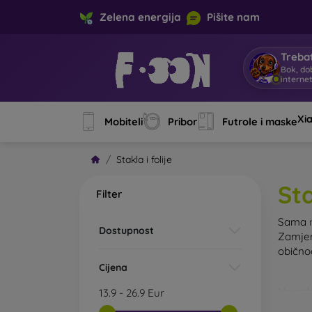
Zelena energija
Pišite nam
Trebat
Bok, do
interne
Xi
Mobiteli
Pribor
Futrole i maske
Stakla i folije
Sta
Filter
Sama
Dostupnost
Zamjen
običn
Cijena
Nerazb
13.9
-
26.9
Eur
kaljeno