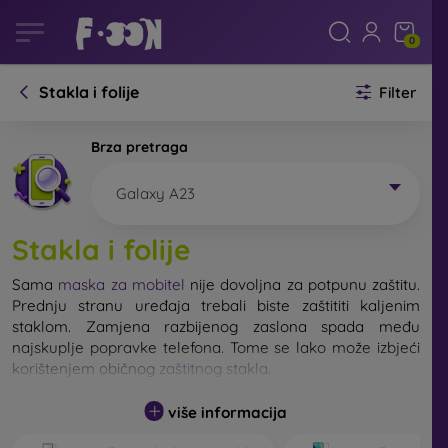
0
Stakla i folije
Filter
Brza pretraga
Galaxy A23
Stakla i folije
Sama
maska za mobitel
nije dovoljna za potpunu zaštitu.
Prednju stranu uređaja trebali biste zaštititi kaljenim
staklom. Zamjena razbijenog zaslona spada među
najskuplje popravke telefona. Tome se lako može izbjeći
korištenjem običnog
zaštitnog stakla
.
više informacija
Nerazbijivo staklo za mobitel ne postoji, ali u većini
slučajeva zaslon ostane neoštećen prilikom pada. Ipak,