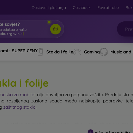
Dostava i plaćanja
Cashback
Povrat robe
Rek
e savjet?
brodošao u našu
tsku trgovinu!
|
aomi - SUPER CENY
Stakla i folije
Gaming
Music and
kla i folije
maska za mobitel
nije dovoljna za potpunu zaštitu. Prednju stranu
a razbijenog zaslona spada među najskuplje popravke tele
og
zaštitnog stakla
.
ijivo staklo za mobitel ne postoji, ali u većini slučajeva zas
g stakla ne treba podcjenjivati. Što je staklo kvalitetnije i otpornije
više informacija