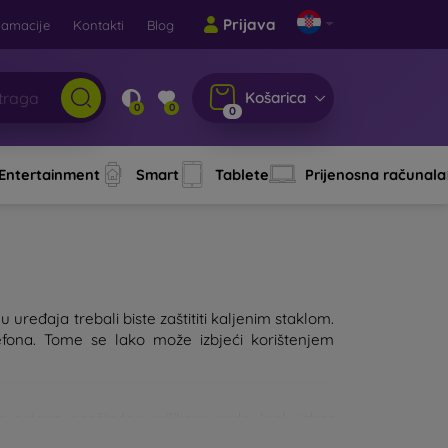
Prijava
lamacije
Kontakti
Blog
Košarica
0
0
0
 Entertainment
Smart
Tablete
Prijenosna računala
 uređaja trebali biste zaštititi kaljenim staklom.
fona. Tome se lako može izbjeći korištenjem
lon ostane neoštećen prilikom pada. Ipak, izbor
, to će bolje štititi uređaj. Na tržištu postoji više