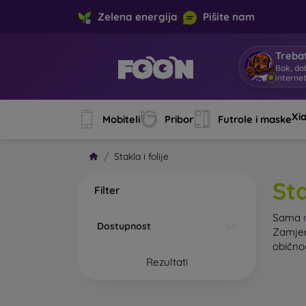
Zelena energija
Pišite nam
Trebat
Bok, do
interne
Xi
Mobiteli
Pribor
Futrole i maske
Stakla i folije
Sta
Filter
Sama
Dostupnost
Zamjen
običn
Rezultati
Nerazb
kaljeno