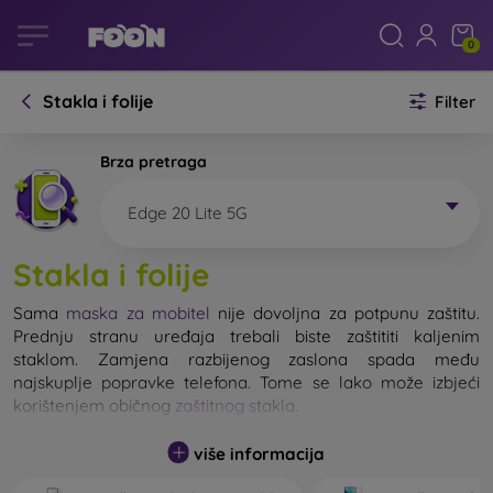
0
Stakla i folije
Filter
Brza pretraga
Edge 20 Lite 5G
Stakla i folije
Sama
maska za mobitel
nije dovoljna za potpunu zaštitu.
Prednju stranu uređaja trebali biste zaštititi kaljenim
staklom. Zamjena razbijenog zaslona spada među
najskuplje popravke telefona. Tome se lako može izbjeći
korištenjem običnog
zaštitnog stakla
.
više informacija
Nerazbijivo staklo za mobitel ne postoji, ali u većini slučajeva
zaslon ostane neoštećen prilikom pada. Ipak, izbor kaljenog