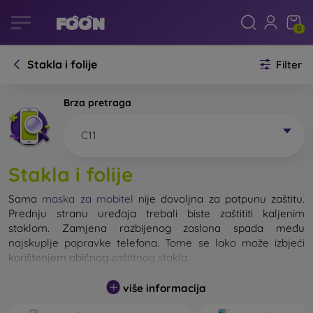
0
Stakla i folije
Filter
Brza pretraga
C11
Stakla i folije
Sama
maska za mobitel
nije dovoljna za potpunu zaštitu.
Prednju stranu uređaja trebali biste zaštititi kaljenim
staklom. Zamjena razbijenog zaslona spada među
najskuplje popravke telefona. Tome se lako može izbjeći
korištenjem običnog
zaštitnog stakla
.
više informacija
Nerazbijivo staklo za mobitel ne postoji, ali u većini slučajeva
zaslon ostane neoštećen prilikom pada. Ipak, izbor kaljenog