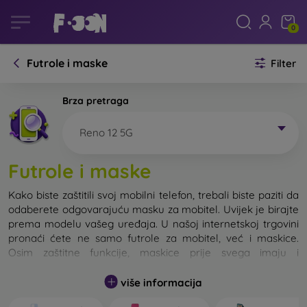
0
Futrole i maske
Filter
Brza pretraga
Reno 12 5G
Futrole i maske
Kako biste zaštitili svoj mobilni telefon, trebali biste paziti da
odaberete odgovarajuću masku za mobitel. Uvijek je birajte
prema modelu vašeg uređaja. U našoj internetskoj trgovini
pronaći ćete ne samo futrole za mobitel, već i maskice.
Osim zaštitne funkcije, maskice prije svega imaju i
dizajnersku funkciju.
više informacija
Maskicu za mobitel možemo također nazvati i stražnjom
maskom. Namijenjena je za zaštitu stražnjeg dijela telefona.