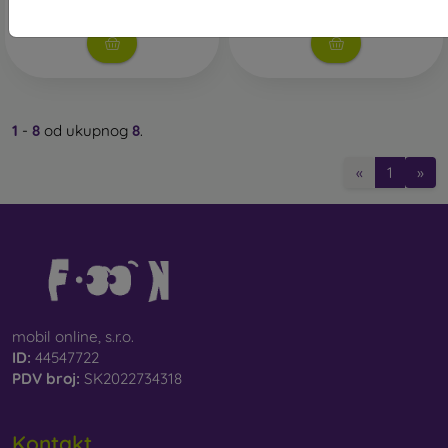
Na zalihi 1 komada
1
-
8
od ukupnog
8
.
«
1
»
mobil online, s.r.o.
ID:
44547722
PDV broj:
SK2022734318
Kontakt