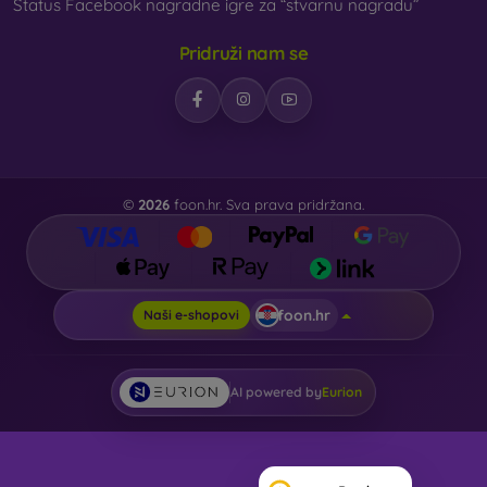
Status Facebook nagradne igre za “stvarnu nagradu”
Pridruži nam se
©
2026
foon.hr. Sva prava pridržana.
foon.hr
Naši e-shopovi
AI powered by
Eurion