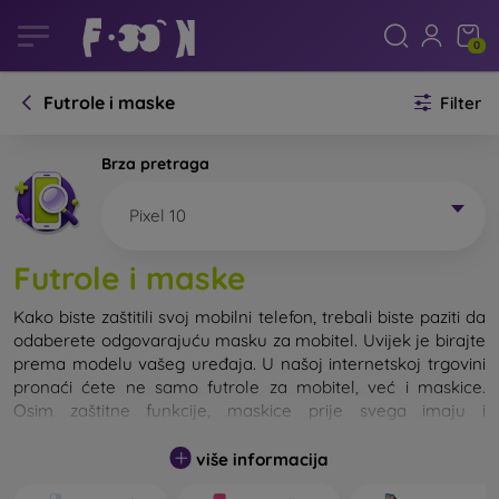
0
Futrole i maske
Filter
Brza pretraga
Pixel 10
Futrole i maske
Kako biste zaštitili svoj mobilni telefon, trebali biste paziti da
odaberete odgovarajuću masku za mobitel. Uvijek je birajte
prema modelu vašeg uređaja. U našoj internetskoj trgovini
pronaći ćete ne samo futrole za mobitel, već i maskice.
Osim zaštitne funkcije, maskice prije svega imaju i
dizajnersku funkciju.
više informacija
Maskicu za mobitel možemo također nazvati i stražnjom
maskom. Namijenjena je za zaštitu stražnjeg dijela telefona.