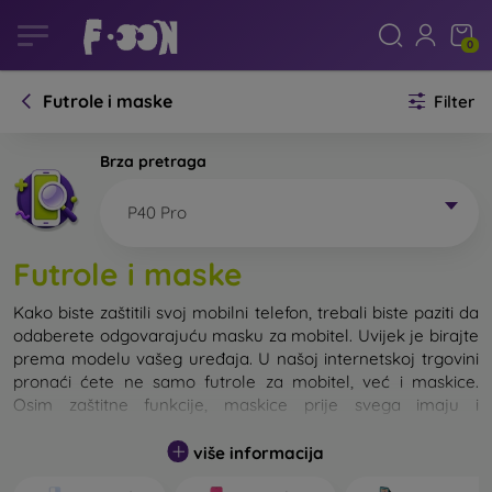
0
Futrole i maske
Filter
Brza pretraga
P40 Pro
Futrole i maske
Kako biste zaštitili svoj mobilni telefon, trebali biste paziti da
odaberete odgovarajuću masku za mobitel. Uvijek je birajte
prema modelu vašeg uređaja. U našoj internetskoj trgovini
pronaći ćete ne samo futrole za mobitel, već i maskice.
Osim zaštitne funkcije, maskice prije svega imaju i
dizajnersku funkciju.
više informacija
Maskicu za mobitel možemo također nazvati i stražnjom
maskom. Namijenjena je za zaštitu stražnjeg dijela telefona.