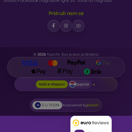
Status Facebook nagradne igre za “stvarnu nagradu”
Pridruži nam se
©
2026
foon.hr. Sva prava pridržana.
foon.hr
Naši e-shopovi
AI powered by
Eurion