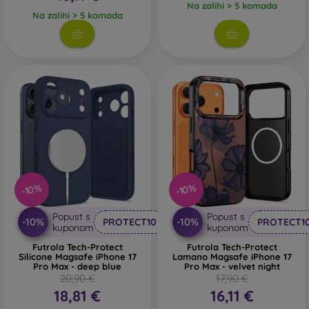
Na zalihi > 5 komada
Na zalihi > 5 komada
-10%
-10%
Popust s
Popust s
-10%
-10%
PROTECT10
PROTECT1
kuponom
kuponom
Futrola Tech-Protect
Futrola Tech-Protect
Silicone Magsafe iPhone 17
Lamano Magsafe iPhone 17
Pro Max - deep blue
Pro Max - velvet night
20,90 €
17,90 €
18,81 €
16,11 €