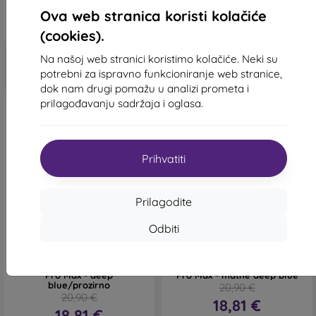
Na zalihi > 5 komada
Na zalihi > 5 komada
Ova web stranica koristi kolačiće
(cookies).
Na našoj web stranici koristimo kolačiće. Neki su
potrebni za ispravno funkcioniranje web stranice,
dok nam drugi pomažu u analizi prometa i
prilagođavanju sadržaja i oglasa.
Prihvatiti
-10%
-10%
Prilagodite
Popust s
Popust s
Odbiti
-10%
-10%
PROTECT10
PROTECT1
kuponom
kuponom
Futrola Tech-Protect
Futrola Tech-Protect
Magmat Magsafe iPhone 17
Magmat Magsafe iPhone 17
Pro Max - deep
Pro Max - matné deep blue
blue/prozirno
20,90 €
20,90 €
18,81 €
18,81 €