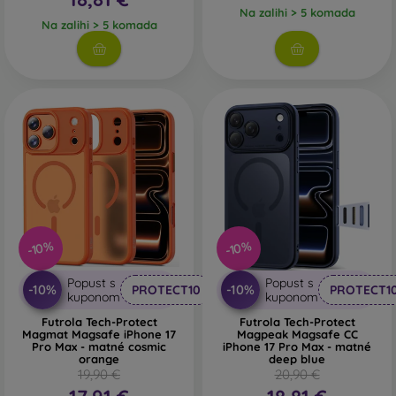
Na zalihi > 5 komada
Na zalihi > 5 komada
-10%
-10%
Popust s
Popust s
-10%
-10%
PROTECT10
PROTECT1
kuponom
kuponom
Futrola Tech-Protect
Futrola Tech-Protect
Magmat Magsafe iPhone 17
Magpeak Magsafe CC
Pro Max - matné cosmic
iPhone 17 Pro Max - matné
orange
deep blue
19,90 €
20,90 €