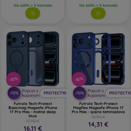
Na zalihi > 5 komada
Na zalihi > 5 komada
-10%
-10%
Popust s
Popust s
-10%
-10%
PROTECT10
PROTECT1
kuponom
kuponom
Futrola Tech-Protect
Futrola Tech-Protect
Basicmag Magsafe iPhone
Magflex Magsafe iPhone 17
17 Pro Max - matné deep
Pro Max - sjajna tamnoplava
blue
15,90 €
17,90 €
14,31 €
16,11 €