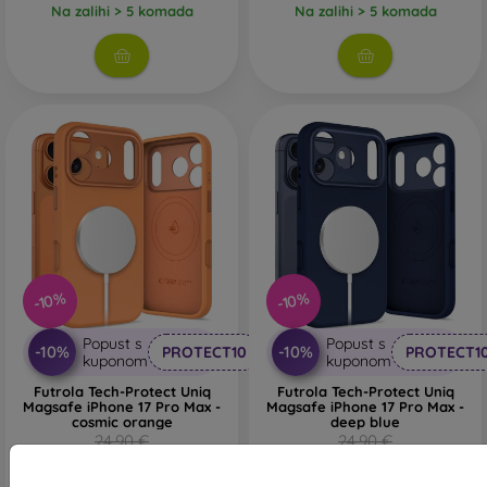
Na zalihi > 5 komada
Na zalihi > 5 komada
-10%
-10%
Popust s
Popust s
-10%
-10%
PROTECT10
PROTECT1
kuponom
kuponom
Futrola Tech-Protect Uniq
Futrola Tech-Protect Uniq
Magsafe iPhone 17 Pro Max -
Magsafe iPhone 17 Pro Max -
cosmic orange
deep blue
24,90 €
24,90 €
22,41 €
22,41 €