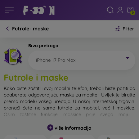
0
Futrole i maske
Filter
Brza pretraga
iPhone 17 Pro Max
Futrole i maske
Kako biste zaštitili svoj mobilni telefon, trebali biste paziti da
odaberete odgovarajuću masku za mobitel. Uvijek je birajte
prema modelu vašeg uređaja. U našoj internetskoj trgovini
pronaći ćete ne samo futrole za mobitel, već i maskice.
Osim zaštitne funkcije, maskice prije svega imaju i
dizajnersku funkciju.
više informacija
Maskicu za mobitel možemo također nazvati i stražnjom
maskom. Namijenjena je za zaštitu stražnjeg dijela telefona.