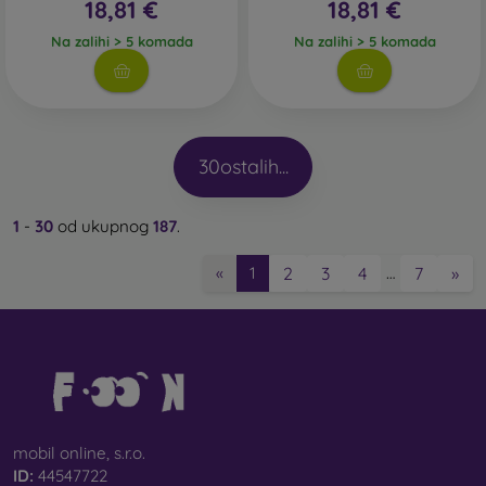
18,81 €
18,81 €
Na zalihi > 5 komada
Na zalihi > 5 komada
30
ostalih...
1
-
30
od ukupnog
187
.
2
3
4
7
»
«
1
…
mobil online, s.r.o.
ID:
44547722