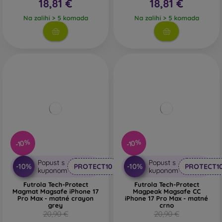
18,81 €
18,81 €
Na zalihi > 5 komada
Na zalihi > 5 komada
-10%
-10%
Popust s
Popust s
-10%
-10%
PROTECT10
PROTECT1
kuponom
kuponom
Futrola Tech-Protect
Futrola Tech-Protect
Magmat Magsafe iPhone 17
Magpeak Magsafe CC
Pro Max - matné crayon
iPhone 17 Pro Max - matné
grey
crno
20,90 €
20,90 €