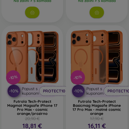
Na zalihi > 5 komada
Na zalihi > 5 komada
-10%
-10%
Popust s
Popust s
-10%
-10%
PROTECT10
PROTECT1
kuponom
kuponom
Futrola Tech-Protect
Futrola Tech-Protect
Magmat Magsafe iPhone 17
Basicmag Magsafe iPhone
Pro Max - cosmic
17 Pro Max - matné cosmic
orange/prozirno
orange
20,90 €
17,90 €
18,81 €
16,11 €