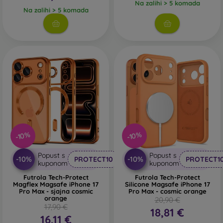
Na zalihi > 5 komada
Na zalihi > 5 komada
-10%
-10%
Popust s
Popust s
-10%
-10%
PROTECT10
PROTECT1
kuponom
kuponom
Futrola Tech-Protect
Futrola Tech-Protect
Magflex Magsafe iPhone 17
Silicone Magsafe iPhone 17
Pro Max - sjajna cosmic
Pro Max - cosmic orange
orange
20,90 €
17,90 €
18,81 €
16,11 €