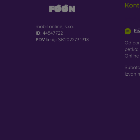
Kont
St
st
info@m
mobil online, s.r.o.
Pi
Re
ID:
44547722
mo
PDV broj:
SK2022734318
Od pon
petka:
Onlin
U našo
materi
Subota 
Izvan 