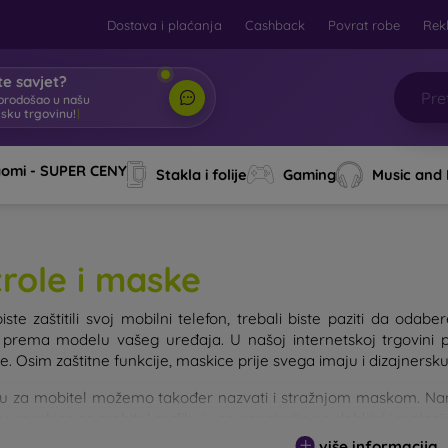
Dostava i plaćanja
Cashback
Povrat robe
Rek
e savjet?
brodošao u našu
tsku trgovinu!
|
aomi - SUPER CENY
Stakla i folije
Gaming
Music and
trole i maske
iste zaštitili svoj mobilni telefon, trebali biste paziti da od
e prema modelu vašeg uređaja. U našoj internetskoj trgovini 
. Osim zaštitne funkcije, maskice prije svega imaju i dizajnersku
u za mobitel možemo također nazvati i stražnjom maskom. Namije
e maskice za mobitel razlikuju se ponajprije po debljini i materi
više informacija