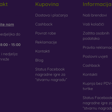
akt
Kupovina
Informacija
aklo
– staklo se koristi samo kao dodatak maskicama. Daje im z
aklena maskica može puknuti.
obilonline.sk
Dostava i plaćanja
Naši brendovi
Cashback
Vaši kolačići
šite nam
ciklirani materijali
– kompostabilne maskice za mobitel izrađuju
gu 100 % razgraditi. Briga za okoliš danas je izuzetno važna.
Povrat robe
Zaštita osobnih
edjeljka do
podataka
Reklamacije
e
8:00 - 15:00
j internetskoj trgovini FOON pronaći ćete desetke zanimljiv
Pravila reklamac
jala. Dovoljno je samo odabrati onu pravu za sebe.
Kontakti
i nedjelja:
Poslovni uvjeti
mreže
Blog
Cashback
Status Facebook
nagradne igre za
Kontakti
“stvarnu nagradu”
Kupnja bez PDV-
tvrtke
Status Faceboo
nagradne igre z
“stvarnu nagrad