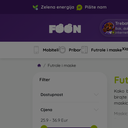
Zelena energija
Pišite nam
Trebat
Bok, do
interne
Xi
Mobiteli
Pribor
Futrole i maske
Futrole i maske
Fu
Filter
Kako b
Dostupnost
birajt
maskice
Cijena
Maskic
Pojedin
25.9
-
36.9
Eur