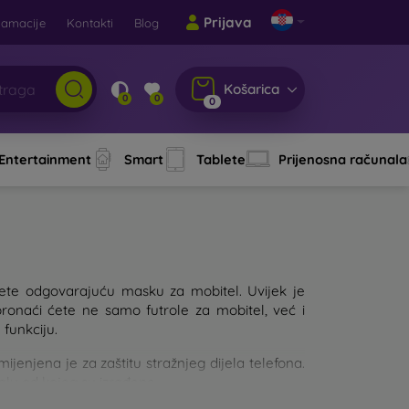
Prijava
lamacije
Kontakti
Blog
Košarica
0
0
0
 Entertainment
Smart
Tablete
Prijenosna računala
aberete odgovarajuću masku za mobitel. Uvijek je
pronaći ćete ne samo futrole za mobitel, već i
 funkciju.
njena je za zaštitu stražnjeg dijela telefona.
jalu od kojeg su izrađene.