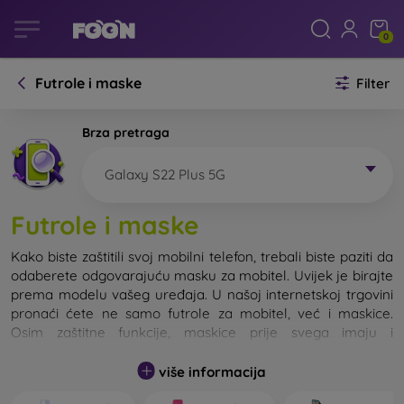
0
Futrole i maske
Filter
Brza pretraga
Galaxy S22 Plus 5G
Futrole i maske
Kako biste zaštitili svoj mobilni telefon, trebali biste paziti da
odaberete odgovarajuću masku za mobitel. Uvijek je birajte
prema modelu vašeg uređaja. U našoj internetskoj trgovini
pronaći ćete ne samo futrole za mobitel, već i maskice.
Osim zaštitne funkcije, maskice prije svega imaju i
dizajnersku funkciju.
više informacija
Maskicu za mobitel možemo također nazvati i stražnjom
maskom. Namijenjena je za zaštitu stražnjeg dijela telefona.