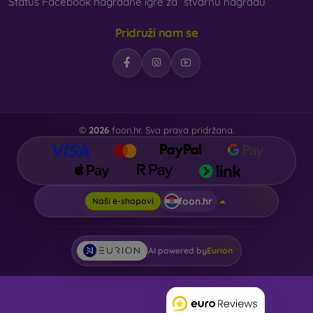
Status Facebook nagradne igre za “stvarnu nagradu”
Pridruži nam se
©
2026
foon.hr. Sva prava pridržana.
foon.hr
Naši e-shopovi
AI powered by
Eurion