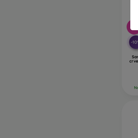
-10
-1
Sa
crv
Na