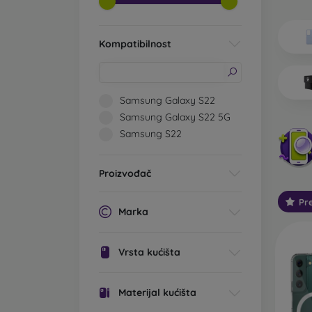
Koje v
Os
Kompatibilnost
im
0,
li
st
Samsung Galaxy S22
pr
Samsung Galaxy S22 5G
St
Samsung S22
mo
Ta
Proizvođač
za
Pr
Ot
Marka
Ta
is
Na
Vrsta kućišta
Ou
Materijal kućišta
ko
pa