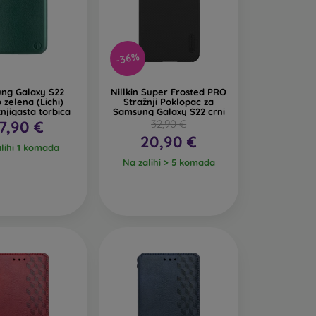
animljiv dizajn. Nedostatak pri padu je to što
-36%
 se od recikliranih materijala, pa se u prirodi
ng Galaxy S22
Nillkin Super Frosted PRO
zelena (Lichi)
Stražnji Poklopac za
njigasta torbica
Samsung Galaxy S22 crni
7,90 €
32,90 €
ih maskica za mobitel izrađenih od različitih
20,90 €
lihi 1 komada
Na zalihi > 5 komada