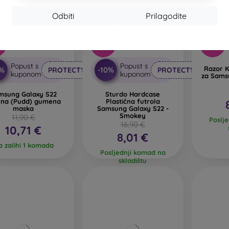
Odbiti
Prilagodite
-53%
-47%
%
Popust s
Popust s
Razor K
0%
-10%
PROTECT10
PROTECT10
kuponom
kuponom
za Sams
msung Galaxy S22
Sturdo Hardcase
ena (Pudd) gumena
Plastična futrola
maska
Samsung Galaxy S22 -
Smokey
11,90 €
Poslj
16,90 €
10,71 €
8,01 €
 zalihi 1 komada
Posljednji komad na
skladištu