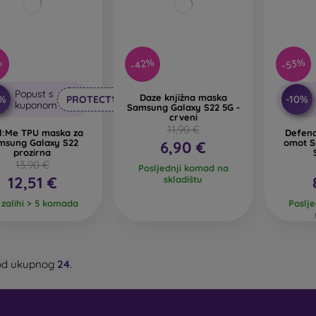
-42%
-53%
%
Popust s
Daze knjižna maska
0%
-10%
PROTECT10
kuponom
Samsung Galaxy S22 5G -
crveni
11,90 €
l:Me TPU maska za
Defend
msung Galaxy S22
omot S
6,90 €
prozirna
13,90 €
Posljednji komad na
12,51 €
skladištu
 zalihi > 5 komada
Poslj
d ukupnog
24
.