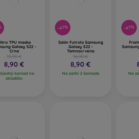
%
-47%
-47%
itro TPU maska
Satin Futrola Samsung
Fram
sung Galaxy S22 -
Galaxy S22 -
Samsung
Crna
Tamnocrvena
15,90 €
16,90 €
8,90 €
8,90 €
sljednji komad na
Na zalihi 2 komada
Na za
skladištu