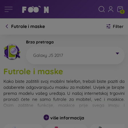
0
Futrole i maske
Filter
Brza pretraga
Galaxy J5 2017
Futrole i maske
Kako biste zaštitili svoj mobilni telefon, trebali biste paziti da
odaberete odgovarajuću masku za mobitel. Uvijek je birajte
prema modelu vašeg uređaja. U našoj internetskoj trgovini
pronaći ćete ne samo futrole za mobitel, već i maskice.
Osim zaštitne funkcije, maskice prije svega imaju i
dizajnersku funkciju.
više informacija
Maskicu za mobitel možemo također nazvati i stražnjom
maskom. Namijenjena je za zaštitu stražnjeg dijela telefona.