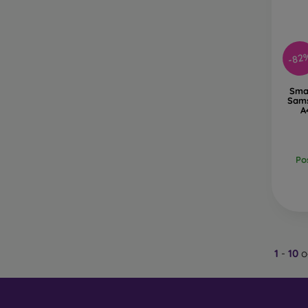
-82
Smar
Sams
A
Po
1
-
10
o