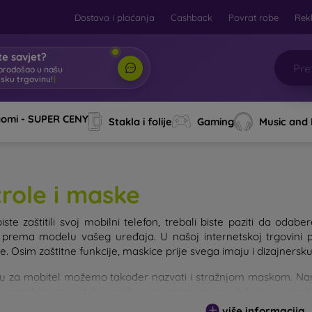
Dostava i plaćanja
Cashback
Povrat robe
Rek
e savjet?
brodošao u našu
tsku trgovinu!
|
aomi - SUPER CENY
Stakla i folije
Gaming
Music and
trole i maske
iste zaštitili svoj mobilni telefon, trebali biste paziti da od
e prema modelu vašeg uređaja. U našoj internetskoj trgovini 
. Osim zaštitne funkcije, maskice prije svega imaju i dizajnersku
u za mobitel možemo također nazvati i stražnjom maskom. Namije
e maskice za mobitel razlikuju se ponajprije po debljini i materi
više informacija