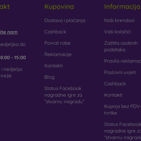
akt
Kupovina
Informacija
obilonline.sk
Dostava i plaćanja
Naši brendovi
Cashback
Vaši kolačići
šite nam
Povrat robe
Zaštita osobnih
edjeljka do
podataka
Reklamacije
e
8:00 - 15:00
Pravila reklamac
Kontakti
i nedjelja:
Poslovni uvjeti
mreže
Blog
Cashback
Status Facebook
nagradne igre za
Kontakti
“stvarnu nagradu”
Kupnja bez PDV-
tvrtke
Status Faceboo
nagradne igre z
“stvarnu nagrad