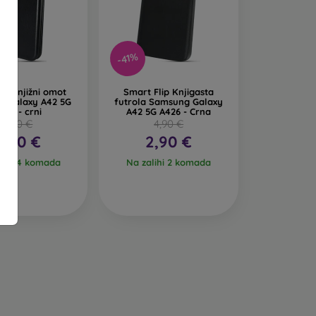
animljiv dizajn. Nedostatak pri padu je to što
-41%
 se od recikliranih materijala, pa se u prirodi
ce knjižni omot
Smart Flip Knjigasta
g Galaxy A42 5G
futrola Samsung Galaxy
426 - crni
A42 5G A426 - Crna
4,90 €
4,90 €
ih maskica za mobitel izrađenih od različitih
2,90 €
2,90 €
lihi 4 komada
Na zalihi 2 komada