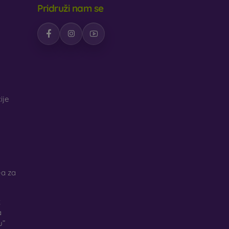
Pridruži nam se
ije
a za
k
a
u”