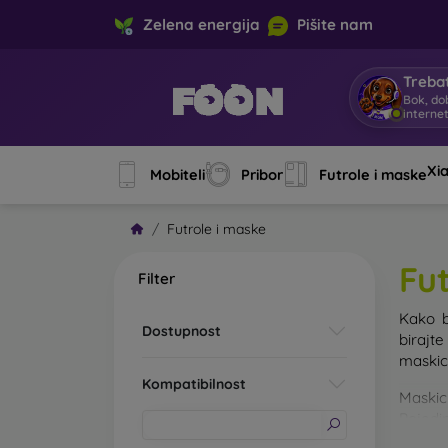
Zelena energija
Pišite nam
Trebat
Bok, do
interne
Xi
Mobiteli
Pribor
Futrole i maske
Futrole i maske
Fu
Filter
Kako b
Dostupnost
birajt
maskice
Kompatibilnost
Maskic
Pojedin