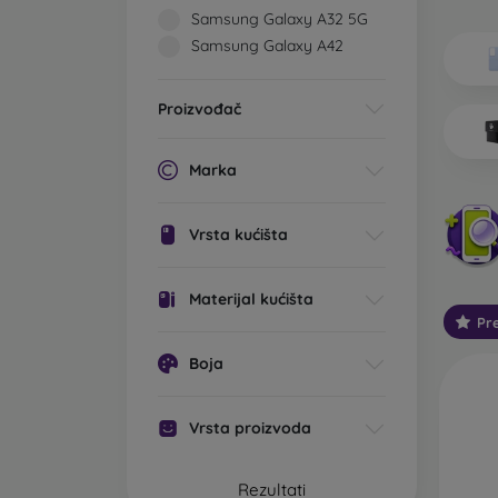
Koje v
Samsung Galaxy A32 5G
Samsung Galaxy A42
Os
im
0,
Proizvođač
li
st
pr
Marka
St
Vrsta kućišta
mo
Ta
za
Materijal kućišta
Pr
Ot
Ta
Boja
is
Na
Vrsta proizvoda
Ou
ko
Rezultati
pa