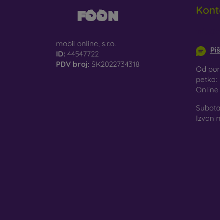
Kont
info@m
mobil online, s.r.o.
Pi
ID:
44547722
PDV broj:
SK2022734318
Od pon
petka:
Onlin
Subota 
Izvan 