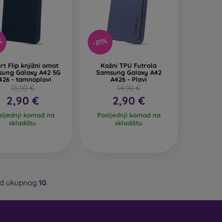
%
-81%
t Flip knjižni omot
Kožni TPU Futrola
ung Galaxy A42 5G
Samsung Galaxy A42
426 - tamnoplavi
A426 - Plavi
15,90 €
14,90 €
2,90 €
2,90 €
sljednji komad na
Posljednji komad na
skladištu
skladištu
d ukupnog
10
.