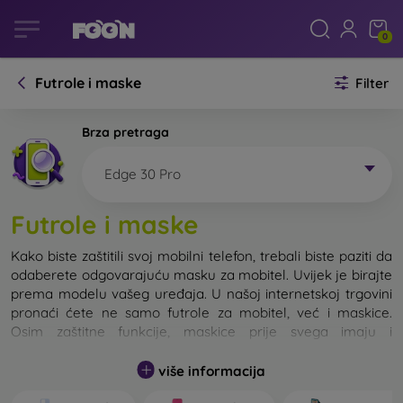
0
Futrole i maske
Filter
Brza pretraga
Edge 30 Pro
Futrole i maske
Kako biste zaštitili svoj mobilni telefon, trebali biste paziti da
odaberete odgovarajuću masku za mobitel. Uvijek je birajte
prema modelu vašeg uređaja. U našoj internetskoj trgovini
pronaći ćete ne samo futrole za mobitel, već i maskice.
Osim zaštitne funkcije, maskice prije svega imaju i
dizajnersku funkciju.
više informacija
Maskicu za mobitel možemo također nazvati i stražnjom
maskom. Namijenjena je za zaštitu stražnjeg dijela telefona.