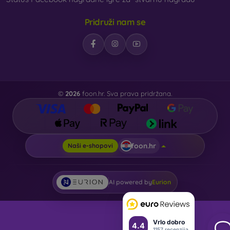
Pridruži nam se
©
2026
foon.hr. Sva prava pridržana.
foon.hr
Naši e-shopovi
AI powered by
Eurion
Vrlo dobro
4.4
1157 recenzija