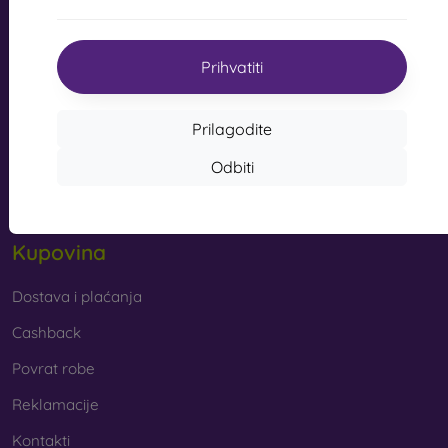
s kvalitetnom izradom pretvaraju vaš telefon u modni
info@mobilonline.sk
dodatak. Uglavnom su izrađene od gume i silikona i
mogu pružiti kvalitetnu zaštitu. Među najomiljenijim
Prihvatiti
Pišite nam
markama su Karl Lagerfeld, Guess, Marvel i Ferrari.
Od ponedjeljka do petka:
Prilagodite
Online
8:00 - 15:00
Od kojih se materijala izrađuju maske za mobitel?
Odbiti
Subota i nedjelja:
Maskice za telefon izrađuju se od raznih materijala. Ponekad
Izvan mreže
se koristi samo jedan materijal, no često se kombiniraju
različiti.
Kupovina
Guma i silikon
– ovi se materijali najčešće koriste za
izradu maskica za mobitel. Odlikuju se otpornošću na
udarce i fleksibilnošću, zahvaljujući kojoj se maskica
Dostava i plaćanja
vrlo lako stavlja na mobitel.
Cashback
Plastika
– plastične maske za mobitel također su vrlo
Povrat robe
popularne. Čvršće su od silikonskih, no nemaju tako
dobre učinke ublažavanja udaraca.
Reklamacije
Kontakti
Koža
– kožne maske za mobitel trajnije su od onih