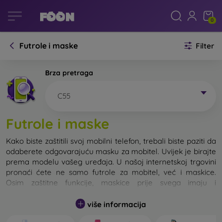
0
Futrole i maske
Filter
Brza pretraga
C55
Futrole i maske
Kako biste zaštitili svoj mobilni telefon, trebali biste paziti da
odaberete odgovarajuću masku za mobitel. Uvijek je birajte
prema modelu vašeg uređaja. U našoj internetskoj trgovini
pronaći ćete ne samo futrole za mobitel, već i maskice.
Osim zaštitne funkcije, maskice prije svega imaju i
dizajnersku funkciju.
više informacija
Maskicu za mobitel možemo također nazvati i stražnjom
maskom. Namijenjena je za zaštitu stražnjeg dijela telefona.