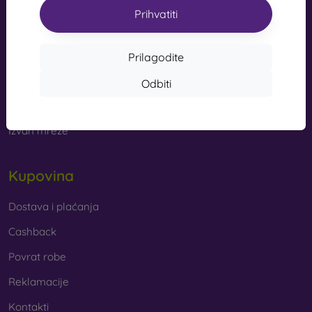
s kvalitetnom izradom pretvaraju vaš telefon u modni
Prihvatiti
info@mobilonline.sk
dodatak. Uglavnom su izrađene od gume i silikona i
mogu pružiti kvalitetnu zaštitu. Među najomiljenijim
Pišite nam
markama su Karl Lagerfeld, Guess, Marvel i Ferrari.
Prilagodite
Od ponedjeljka do petka:
Odbiti
Online
8:00 - 15:00
Od kojih se materijala izrađuju maske za mobitel?
Subota i nedjelja:
Maskice za telefon izrađuju se od raznih materijala. Ponekad
Izvan mreže
se koristi samo jedan materijal, no često se kombiniraju
različiti.
Kupovina
Guma i silikon
– ovi se materijali najčešće koriste za
izradu maskica za mobitel. Odlikuju se otpornošću na
udarce i fleksibilnošću, zahvaljujući kojoj se maskica
Dostava i plaćanja
vrlo lako stavlja na mobitel.
Cashback
Plastika
– plastične maske za mobitel također su vrlo
Povrat robe
popularne. Čvršće su od silikonskih, no nemaju tako
dobre učinke ublažavanja udaraca.
Reklamacije
Kontakti
Koža
– kožne maske za mobitel trajnije su od onih