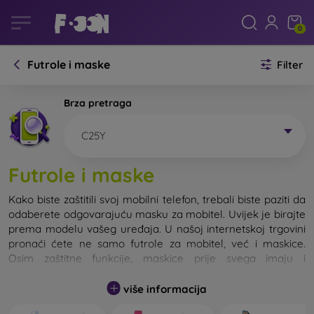
0
Futrole i maske
Filter
Brza pretraga
C25Y
Futrole i maske
Kako biste zaštitili svoj mobilni telefon, trebali biste paziti da
odaberete odgovarajuću masku za mobitel. Uvijek je birajte
prema modelu vašeg uređaja. U našoj internetskoj trgovini
pronaći ćete ne samo futrole za mobitel, već i maskice.
Osim zaštitne funkcije, maskice prije svega imaju i
dizajnersku funkciju.
više informacija
Maskicu za mobitel možemo također nazvati i stražnjom
maskom. Namijenjena je za zaštitu stražnjeg dijela telefona.