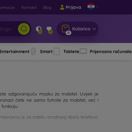
Prijava
lamacije
Kontakti
Blog
Košarica
0
0
0
 Entertainment
Smart
Tablete
Prijenosna računala
aberete odgovarajuću masku za mobitel. Uvijek je
pronaći ćete ne samo futrole za mobitel, već i
 funkciju.
njena je za zaštitu stražnjeg dijela telefona.
jalu od kojeg su izrađene.