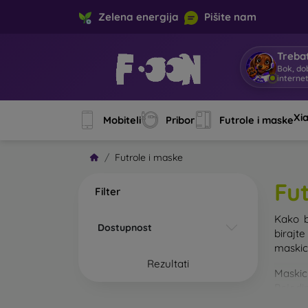
Zelena energija
Pišite nam
Trebat
Bok, do
interne
Xi
Mobiteli
Pribor
Futrole i maske
Futrole i maske
Fu
Filter
Kako b
Dostupnost
birajt
maskice
Rezultati
Maskic
Pojedin