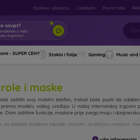
Dostava i plaćanja
Cashback
Povrat robe
Rek
e savjet?
brodošao u našu
tsku trgovinu!
|
aomi - SUPER CENY
Stakla i folije
Gaming
Music and
trole i maske
iste zaštitili svoj mobilni telefon, trebali biste paziti da od
e prema modelu vašeg uređaja. U našoj internetskoj trgovini 
. Osim zaštitne funkcije, maskice prije svega imaju i dizajnersku
u za mobitel možemo također nazvati i stražnjom maskom. Namije
e maskice za mobitel razlikuju se ponajprije po debljini i materi
više informacija