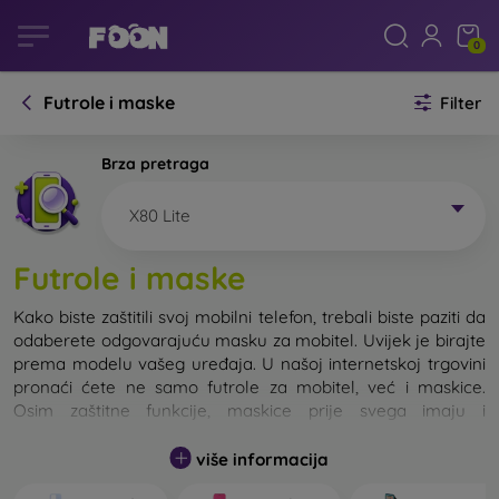
0
Futrole i maske
Filter
Brza pretraga
X80 Lite
Futrole i maske
Kako biste zaštitili svoj mobilni telefon, trebali biste paziti da
odaberete odgovarajuću masku za mobitel. Uvijek je birajte
prema modelu vašeg uređaja. U našoj internetskoj trgovini
pronaći ćete ne samo futrole za mobitel, već i maskice.
Osim zaštitne funkcije, maskice prije svega imaju i
dizajnersku funkciju.
više informacija
Maskicu za mobitel možemo također nazvati i stražnjom
maskom. Namijenjena je za zaštitu stražnjeg dijela telefona.