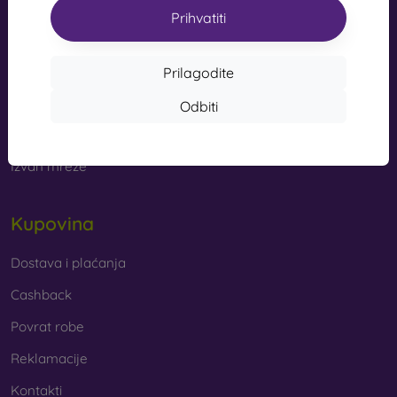
s kvalitetnom izradom pretvaraju vaš telefon u modni
Prihvatiti
info@mobilonline.sk
dodatak. Uglavnom su izrađene od gume i silikona i
mogu pružiti kvalitetnu zaštitu. Među najomiljenijim
Pišite nam
markama su Karl Lagerfeld, Guess, Marvel i Ferrari.
Prilagodite
Od ponedjeljka do petka:
Odbiti
Online
8:00 - 15:00
Od kojih se materijala izrađuju maske za mobitel?
Subota i nedjelja:
Maskice za telefon izrađuju se od raznih materijala. Ponekad
Izvan mreže
se koristi samo jedan materijal, no često se kombiniraju
različiti.
Kupovina
Guma i silikon
– ovi se materijali najčešće koriste za
izradu maskica za mobitel. Odlikuju se otpornošću na
udarce i fleksibilnošću, zahvaljujući kojoj se maskica
Dostava i plaćanja
vrlo lako stavlja na mobitel.
Cashback
Plastika
– plastične maske za mobitel također su vrlo
Povrat robe
popularne. Čvršće su od silikonskih, no nemaju tako
dobre učinke ublažavanja udaraca.
Reklamacije
Kontakti
Koža
– kožne maske za mobitel trajnije su od onih