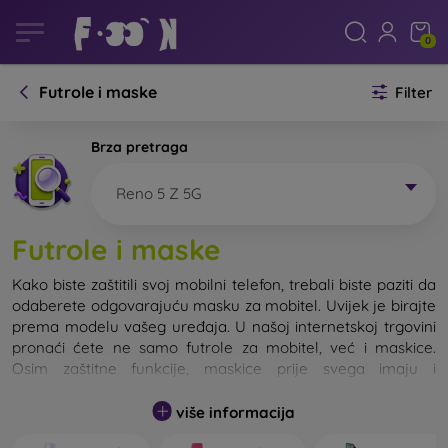
0
Futrole i maske
Filter
Brza pretraga
Reno 5 Z 5G
Futrole i maske
Kako biste zaštitili svoj mobilni telefon, trebali biste paziti da
odaberete odgovarajuću masku za mobitel. Uvijek je birajte
prema modelu vašeg uređaja. U našoj internetskoj trgovini
pronaći ćete ne samo futrole za mobitel, već i maskice.
Osim zaštitne funkcije, maskice prije svega imaju i
dizajnersku funkciju.
više informacija
Maskicu za mobitel možemo također nazvati i stražnjom
maskom. Namijenjena je za zaštitu stražnjeg dijela telefona.