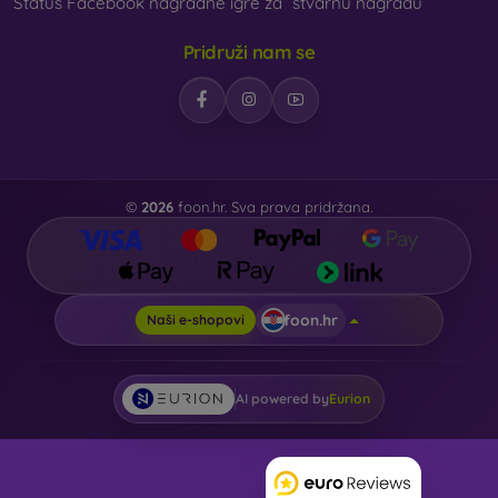
Status Facebook nagradne igre za “stvarnu nagradu”
Pridruži nam se
©
2026
foon.hr. Sva prava pridržana.
foon.hr
Naši e-shopovi
AI powered by
Eurion