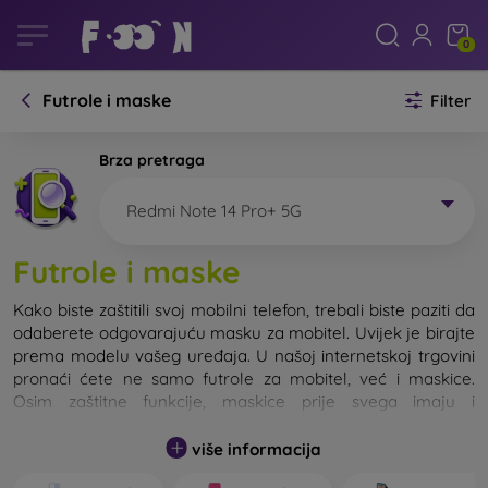
0
Futrole i maske
Filter
Brza pretraga
Redmi Note 14 Pro+ 5G
Futrole i maske
Kako biste zaštitili svoj mobilni telefon, trebali biste paziti da
odaberete odgovarajuću masku za mobitel. Uvijek je birajte
prema modelu vašeg uređaja. U našoj internetskoj trgovini
pronaći ćete ne samo futrole za mobitel, već i maskice.
Osim zaštitne funkcije, maskice prije svega imaju i
dizajnersku funkciju.
više informacija
Maskicu za mobitel možemo također nazvati i stražnjom
maskom. Namijenjena je za zaštitu stražnjeg dijela telefona.