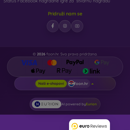
Status Facebook nagradne igre za “stvarnu nagradu”
Pridruži nam se
©
2026
foon.hr. Sva prava pridržana.
foon.hr
Naši e-shopovi
AI powered by
Eurion