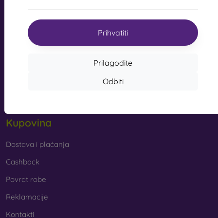
s kvalitetnom izradom pretvaraju vaš telefon u modni
info@mobilonline.sk
dodatak. Uglavnom su izrađene od gume i silikona i
mogu pružiti kvalitetnu zaštitu. Među najomiljenijim
Prihvatiti
Pišite nam
markama su Karl Lagerfeld, Guess, Marvel i Ferrari.
Od ponedjeljka do petka:
Prilagodite
Online
8:00 - 15:00
Od kojih se materijala izrađuju maske za mobitel?
Odbiti
Subota i nedjelja:
Maskice za telefon izrađuju se od raznih materijala. Ponekad
Izvan mreže
se koristi samo jedan materijal, no često se kombiniraju
različiti.
Kupovina
Guma i silikon
– ovi se materijali najčešće koriste za
izradu maskica za mobitel. Odlikuju se otpornošću na
udarce i fleksibilnošću, zahvaljujući kojoj se maskica
Dostava i plaćanja
vrlo lako stavlja na mobitel.
Cashback
Plastika
– plastične maske za mobitel također su vrlo
Povrat robe
popularne. Čvršće su od silikonskih, no nemaju tako
dobre učinke ublažavanja udaraca.
Reklamacije
Kontakti
Koža
– kožne maske za mobitel trajnije su od onih