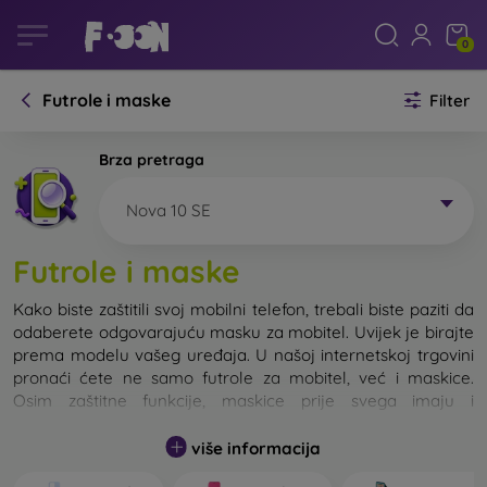
0
Futrole i maske
Filter
Brza pretraga
Nova 10 SE
Futrole i maske
Kako biste zaštitili svoj mobilni telefon, trebali biste paziti da
odaberete odgovarajuću masku za mobitel. Uvijek je birajte
prema modelu vašeg uređaja. U našoj internetskoj trgovini
pronaći ćete ne samo futrole za mobitel, već i maskice.
Osim zaštitne funkcije, maskice prije svega imaju i
dizajnersku funkciju.
više informacija
Maskicu za mobitel možemo također nazvati i stražnjom
maskom. Namijenjena je za zaštitu stražnjeg dijela telefona.