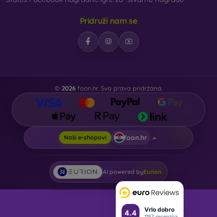
Pridruži nam se
©
2026
foon.hr. Sva prava pridržana.
foon.hr
Naši e-shopovi
AI powered by
Eurion
Vrlo dobro
4.4
1157 recenzija