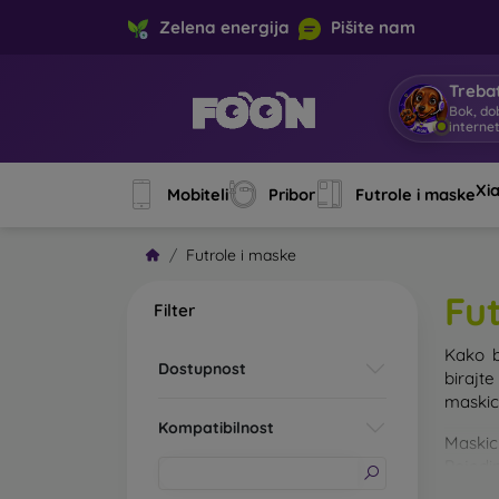
Zelena energija
Pišite nam
Trebat
Bok, do
interne
Xi
Mobiteli
Pribor
Futrole i maske
Futrole i maske
Fu
Filter
Kako b
Dostupnost
birajt
maskice
Kompatibilnost
Maskic
Pojedin