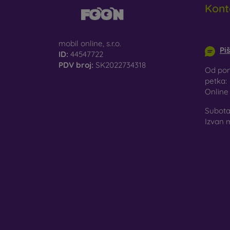
Kont
St
st
info@m
mobil online, s.r.o.
Pi
Re
ID:
44547722
mo
PDV broj:
SK2022734318
Od pon
petka:
Onlin
U našo
materi
Subota 
Izvan 