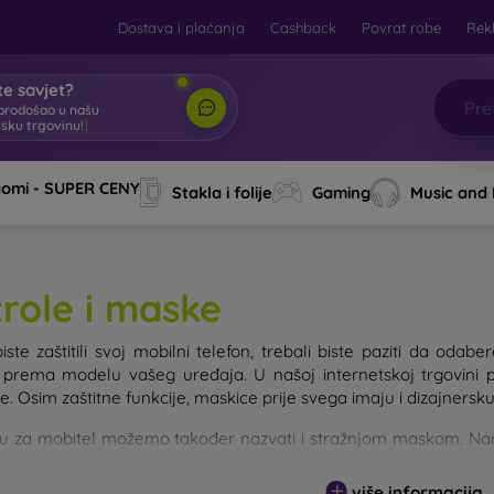
Dostava i plaćanja
Cashback
Povrat robe
Rek
e savjet?
brodošao u našu
tsku trgovinu!
|
aomi - SUPER CENY
Stakla i folije
Gaming
Music and
trole i maske
iste zaštitili svoj mobilni telefon, trebali biste paziti da od
e prema modelu vašeg uređaja. U našoj internetskoj trgovini 
. Osim zaštitne funkcije, maskice prije svega imaju i dizajnersku
u za mobitel možemo također nazvati i stražnjom maskom. Namije
e maskice za mobitel razlikuju se ponajprije po debljini i materi
više informacija