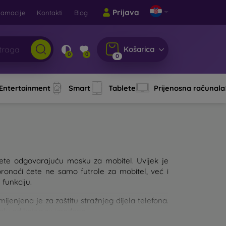
Prijava
lamacije
Kontakti
Blog
Košarica
0
0
0
 Entertainment
Smart
Tablete
Prijenosna računala
aberete odgovarajuću masku za mobitel. Uvijek je
pronaći ćete ne samo futrole za mobitel, već i
 funkciju.
njena je za zaštitu stražnjeg dijela telefona.
jalu od kojeg su izrađene.