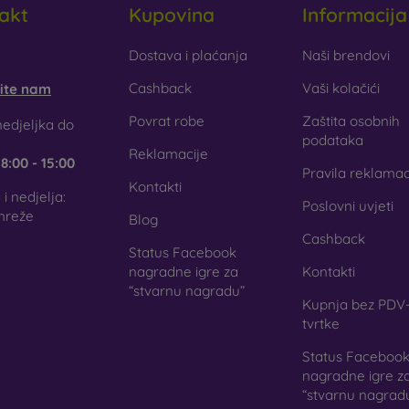
akt
Kupovina
Informacija
aklo
– staklo se koristi samo kao dodatak maskicama. Daje im z
aklena maskica može puknuti.
obilonline.sk
Dostava i plaćanja
Naši brendovi
Cashback
Vaši kolačići
šite nam
ciklirani materijali
– kompostabilne maskice za mobitel izrađuju
gu 100 % razgraditi. Briga za okoliš danas je izuzetno važna.
Povrat robe
Zaštita osobnih
edjeljka do
podataka
Reklamacije
e
8:00 - 15:00
j internetskoj trgovini FOON pronaći ćete desetke zanimljiv
Pravila reklamac
jala. Dovoljno je samo odabrati onu pravu za sebe.
Kontakti
i nedjelja:
Poslovni uvjeti
mreže
Blog
Cashback
Status Facebook
nagradne igre za
Kontakti
“stvarnu nagradu”
Kupnja bez PDV-
tvrtke
Status Faceboo
nagradne igre z
“stvarnu nagrad