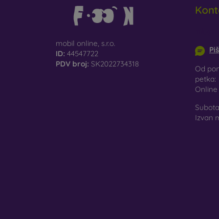
Kont
info@m
mobil online, s.r.o.
Pi
ID:
44547722
PDV broj:
SK2022734318
Od pon
petka:
Onlin
Subota 
Izvan 