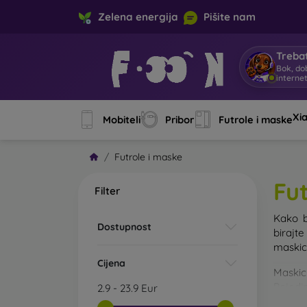
Zelena energija
Pišite nam
Trebat
Bok, do
interne
Xi
Mobiteli
Pribor
Futrole i maske
Futrole i maske
Fu
Filter
Kako b
Dostupnost
birajt
maskice
Cijena
Maskic
Pojedin
2.9
-
23.9
Eur