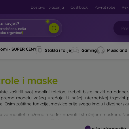
Dostava i plaćanja
Cashback
Povrat robe
Rek
e savjet?
brodošao u našu
tsku trgovinu!
|
aomi - SUPER CENY
Stakla i folije
Gaming
Music and
trole i maske
iste zaštitili svoj mobilni telefon, trebali biste paziti da od
e prema modelu vašeg uređaja. U našoj internetskoj trgovini 
. Osim zaštitne funkcije, maskice prije svega imaju i dizajnersku
u za mobitel možemo također nazvati i stražnjom maskom. Namije
e maskice za mobitel razlikuju se ponajprije po debljini i materi
više informacija