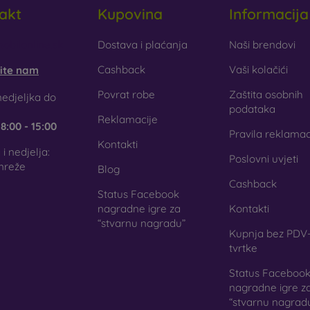
akt
Kupovina
Informacija
obilonline.sk
Dostava i plaćanja
Naši brendovi
Cashback
Vaši kolačići
šite nam
Povrat robe
Zaštita osobnih
edjeljka do
podataka
Reklamacije
e
8:00 - 15:00
Pravila reklamac
Kontakti
i nedjelja:
Poslovni uvjeti
mreže
Blog
Cashback
Status Facebook
nagradne igre za
Kontakti
“stvarnu nagradu”
Kupnja bez PDV-
tvrtke
Status Faceboo
nagradne igre z
“stvarnu nagrad