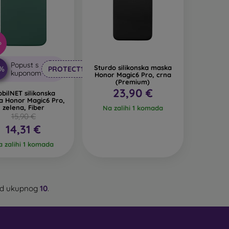
%
Popust s
Sturdo silikonska maska
0%
PROTECT10
kuponom
Honor Magic6 Pro, crna
(Premium)
23,90 €
bilNET silikonska
a Honor Magic6 Pro,
zelena, Fiber
Na zalihi 1 komada
15,90 €
14,31 €
 zalihi 1 komada
d ukupnog
10
.