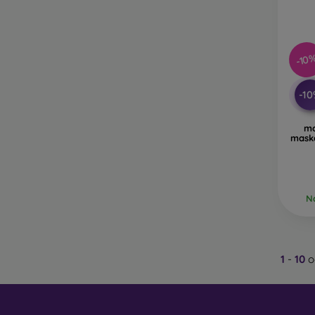
-10
-1
mo
mask
Na
1
-
10
o