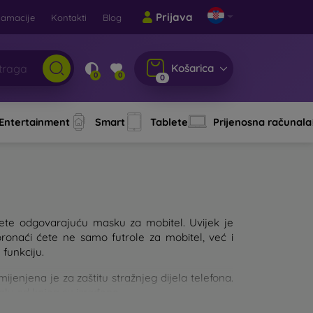
Prijava
lamacije
Kontakti
Blog
Košarica
0
0
0
 Entertainment
Smart
Tablete
Prijenosna računala
aberete odgovarajuću masku za mobitel. Uvijek je
pronaći ćete ne samo futrole za mobitel, već i
 funkciju.
njena je za zaštitu stražnjeg dijela telefona.
jalu od kojeg su izrađene.