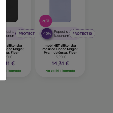
animljiv dizajn. Nedostatak pri padu je to što
-10%
 se od recikliranih materijala, pa se u prirodi
Popust s
Popust s
-10%
PROTECT10
PROTECT10
kuponom
kuponom
ih maskica za mobitel izrađenih od različitih
NET silikonska
mobilNET silikonska
a Honor Magic6
maskica Honor Magic6
, crna, Fiber
Pro, ljubičasta, Fiber
14,90 €
15,90 €
13,41 €
14,31 €
lihi 1 komada
Na zalihi 1 komada