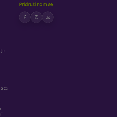
Pridruži nam se
ije
a za
k
a
u”