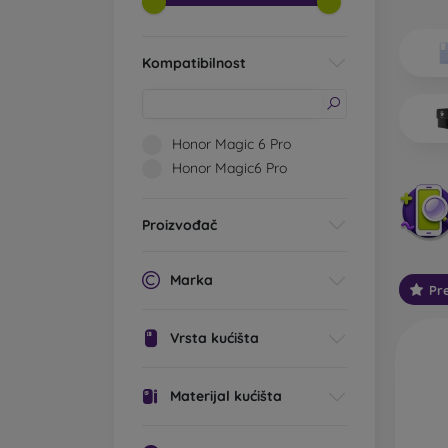
Koje v
Os
Kompatibilnost
im
0,
li
st
Honor Magic 6 Pro
pr
Honor Magic6 Pro
St
mo
Proizvođač
Ta
za
Marka
Pr
Ot
Ta
Vrsta kućišta
is
Na
Materijal kućišta
Ou
ko
pa