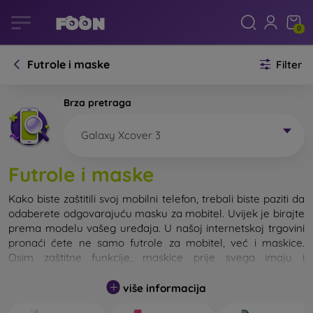
0
Futrole i maske
Filter
Brza pretraga
Galaxy Xcover 3
Futrole i maske
Kako biste zaštitili svoj mobilni telefon, trebali biste paziti da
odaberete odgovarajuću masku za mobitel. Uvijek je birajte
prema modelu vašeg uređaja. U našoj internetskoj trgovini
pronaći ćete ne samo futrole za mobitel, već i maskice.
Osim zaštitne funkcije, maskice prije svega imaju i
dizajnersku funkciju.
više informacija
Maskicu za mobitel možemo također nazvati i stražnjom
maskom. Namijenjena je za zaštitu stražnjeg dijela telefona.