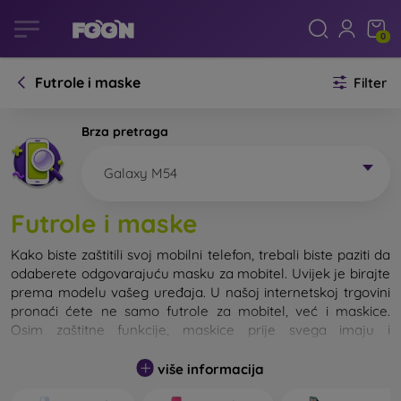
0
Futrole i maske
Filter
Brza pretraga
Galaxy M54
Futrole i maske
Kako biste zaštitili svoj mobilni telefon, trebali biste paziti da
odaberete odgovarajuću masku za mobitel. Uvijek je birajte
prema modelu vašeg uređaja. U našoj internetskoj trgovini
pronaći ćete ne samo futrole za mobitel, već i maskice.
Osim zaštitne funkcije, maskice prije svega imaju i
dizajnersku funkciju.
više informacija
Maskicu za mobitel možemo također nazvati i stražnjom
maskom. Namijenjena je za zaštitu stražnjeg dijela telefona.