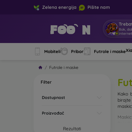
Zelena energija
Pišite nam
Trebat
Bok, do
interne
Xi
Mobiteli
Pribor
Futrole i maske
Futrole i maske
Fu
Filter
Kako b
Dostupnost
birajt
maskice
Proizvođač
Maskic
Pojedin
Rezultati