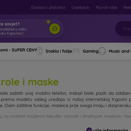
Dostava i plaćanja
Cashback
Povrat robe
Rek
e savjet?
brodošao u našu
tsku trgovinu!
|
aomi - SUPER CENY
Stakla i folije
Gaming
Music and
trole i maske
iste zaštitili svoj mobilni telefon, trebali biste paziti da od
e prema modelu vašeg uređaja. U našoj internetskoj trgovini 
. Osim zaštitne funkcije, maskice prije svega imaju i dizajnersku
u za mobitel možemo također nazvati i stražnjom maskom. Namije
e maskice za mobitel razlikuju se ponajprije po debljini i materi
više informacija