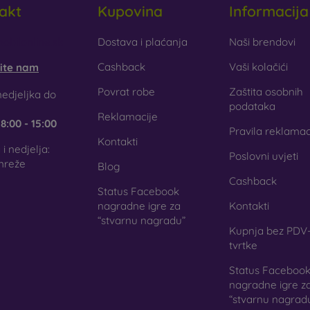
akt
Kupovina
Informacija
aklo
– staklo se koristi samo kao dodatak maskicama. Daje im z
aklena maskica može puknuti.
obilonline.sk
Dostava i plaćanja
Naši brendovi
Cashback
Vaši kolačići
šite nam
ciklirani materijali
– kompostabilne maskice za mobitel izrađuju
gu 100 % razgraditi. Briga za okoliš danas je izuzetno važna.
Povrat robe
Zaštita osobnih
edjeljka do
podataka
Reklamacije
e
8:00 - 15:00
j internetskoj trgovini FOON pronaći ćete desetke zanimljiv
Pravila reklamac
jala. Dovoljno je samo odabrati onu pravu za sebe.
Kontakti
i nedjelja:
Poslovni uvjeti
mreže
Blog
Cashback
Status Facebook
nagradne igre za
Kontakti
“stvarnu nagradu”
Kupnja bez PDV-
tvrtke
Status Faceboo
nagradne igre z
“stvarnu nagrad