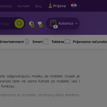
Prijava
lamacije
Kontakti
Blog
Košarica
0
0
0
 Entertainment
Smart
Tablete
Prijenosna računala
aberete odgovarajuću masku za mobitel. Uvijek je
pronaći ćete ne samo futrole za mobitel, već i
 funkciju.
njena je za zaštitu stražnjeg dijela telefona.
jalu od kojeg su izrađene.