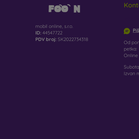
Kont
St
st
info@m
mobil online, s.r.o.
Pi
Re
ID:
44547722
mo
PDV broj:
SK2022734318
Od pon
petka:
Onlin
U našo
materi
Subota 
Izvan 