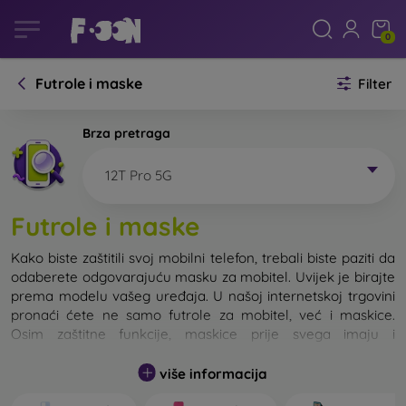
0
Futrole i maske
Filter
Brza pretraga
12T Pro 5G
Futrole i maske
Kako biste zaštitili svoj mobilni telefon, trebali biste paziti da
odaberete odgovarajuću masku za mobitel. Uvijek je birajte
prema modelu vašeg uređaja. U našoj internetskoj trgovini
pronaći ćete ne samo futrole za mobitel, već i maskice.
Osim zaštitne funkcije, maskice prije svega imaju i
dizajnersku funkciju.
više informacija
Maskicu za mobitel možemo također nazvati i stražnjom
maskom. Namijenjena je za zaštitu stražnjeg dijela telefona.