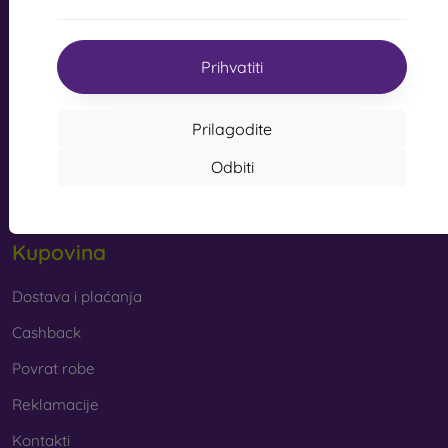
s kvalitetnom izradom pretvaraju vaš telefon u modni
info@mobilonline.sk
dodatak. Uglavnom su izrađene od gume i silikona i
mogu pružiti kvalitetnu zaštitu. Među najomiljenijim
Prihvatiti
Pišite nam
markama su Karl Lagerfeld, Guess, Marvel i Ferrari.
Od ponedjeljka do petka:
Prilagodite
Online
8:00 - 15:00
Od kojih se materijala izrađuju maske za mobitel?
Odbiti
Subota i nedjelja:
Maskice za telefon izrađuju se od raznih materijala. Ponekad
Izvan mreže
se koristi samo jedan materijal, no često se kombiniraju
različiti.
Kupovina
Guma i silikon
– ovi se materijali najčešće koriste za
izradu maskica za mobitel. Odlikuju se otpornošću na
udarce i fleksibilnošću, zahvaljujući kojoj se maskica
Dostava i plaćanja
vrlo lako stavlja na mobitel.
Cashback
Plastika
– plastične maske za mobitel također su vrlo
Povrat robe
popularne. Čvršće su od silikonskih, no nemaju tako
dobre učinke ublažavanja udaraca.
Reklamacije
Kontakti
Koža
– kožne maske za mobitel trajnije su od onih