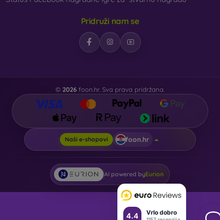
Pridruži nam se
©
2026
foon.hr. Sva prava pridržana.
foon.hr
Naši e-shopovi
AI powered by
Eurion
Vrlo dobro
4.4
1157 recenzija