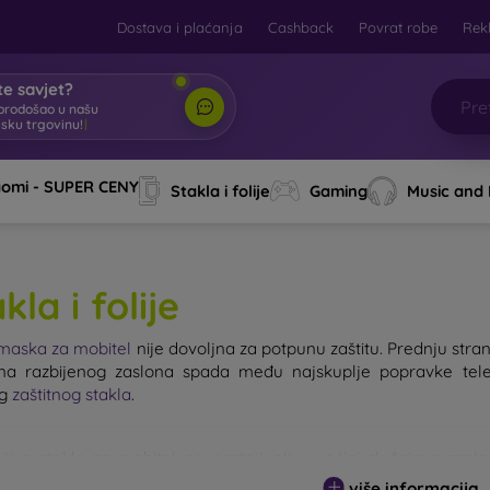
Dostava i plaćanja
Cashback
Povrat robe
Rek
e savjet?
brodošao u našu
tsku trgovinu!
|
aomi - SUPER CENY
Stakla i folije
Gaming
Music and
kla i folije
maska za mobitel
nije dovoljna za potpunu zaštitu. Prednju stranu
a razbijenog zaslona spada među najskuplje popravke tele
og
zaštitnog stakla
.
ijivo staklo za mobitel ne postoji, ali u većini slučajeva zas
g stakla ne treba podcjenjivati. Što je staklo kvalitetnije i otpornije
više informacija