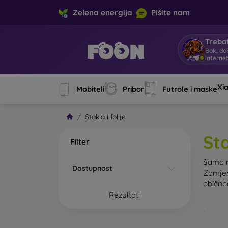
Zelena energija
Pišite nam
Trebat
Bok, do
interne
Xi
Mobiteli
Pribor
Futrole i maske
Stakla i folije
Sta
Filter
Sama
Dostupnost
Zamjen
običn
Rezultati
Nerazb
kaljeno