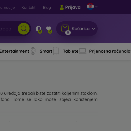
Prijava
lamacije
Kontakti
Blog
Košarica
0
0
0
 Entertainment
Smart
Tablete
Prijenosna računala
 uređaja trebali biste zaštititi kaljenim staklom.
fona. Tome se lako može izbjeći korištenjem
lon ostane neoštećen prilikom pada. Ipak, izbor
, to će bolje štititi uređaj. Na tržištu postoji više